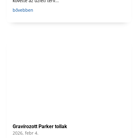
követte az üzleti terv...
bővebben
Gravírozott Parker tollak
2026, febr 4.