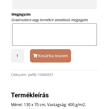
Megjegyzés
Gravírozásra vagy termékre vonatkozó megjegyzés
Grafit
Kosárba teszem
szürke
törölköző
egyedi
ajándék
Cikkszám:
ywfib-10084557
hímzéssel
mennyiség
Termékleírás
Méret: 130 x 70 cm. Vastagság: 400 g/m2.