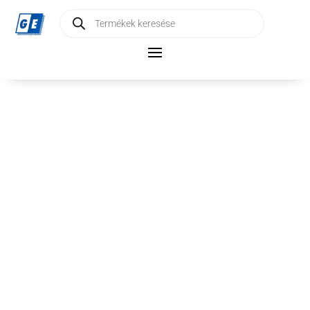
Products
search