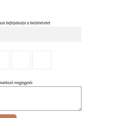
sza befolyásolja a betűméretet
onatkozó megjegyzés