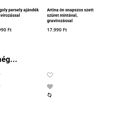
goly persely ajándék
Artina ón snapszos szett
avírozással
szüret mintával,
gravírozással
990
Ft
17.990
Ft
ég...