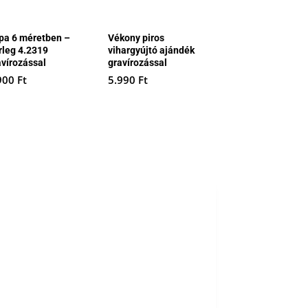
pa 6 méretben –
Vékony piros
rleg 4.2319
vihargyújtó ajándék
avírozással
gravírozással
900
Ft
5.990
Ft