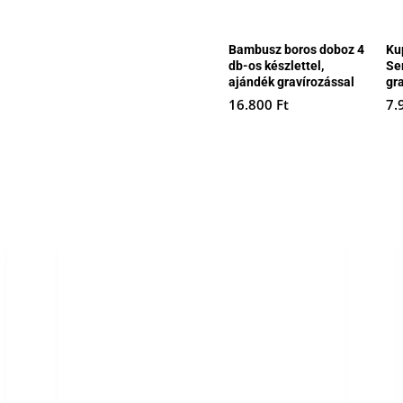
Bambusz boros doboz 4
Ku
db-os készlettel,
Se
ajándék gravírozással
gr
16.800
Ft
7.