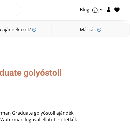
Blog


p
k ajándékozol?
Márkák
;
;
k ajándékozol?
Márkák
;
;
uate golyóstoll
rman Graduate golyóstoll ajándék
 Waterman logóval ellátott sötétkék