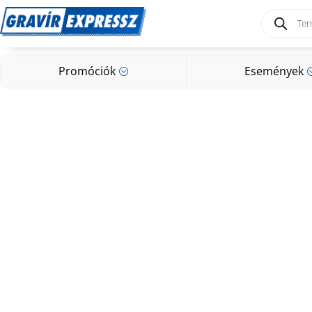
Products
search
Promóciók
Események
;
Promóciók
Események
;