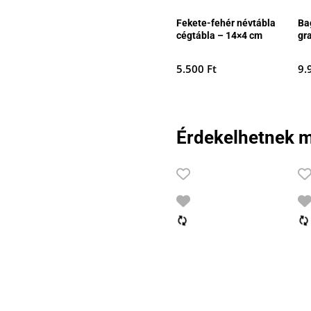
Fekete-fehér névtábla
Ba
cégtábla – 14×4 cm
gr
5.500
Ft
9.
Érdekelhetnek m