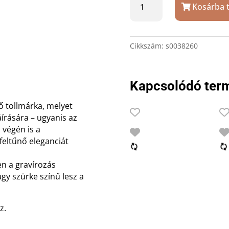
Kosárba 
Graduate
golyóstoll
gravírozással
mennyiség
Cikkszám:
s0038260
Kapcsolódó ter
ő tollmárka, melyet
írására – ugyanis az
 végén is a
feltűnő eleganciát
yen a gravírozás
agy szürke színű lesz a
z.