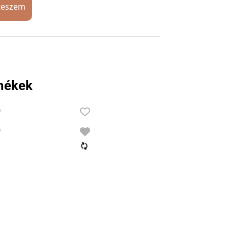
teszem
mékek