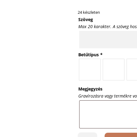
24 készleten
Szöveg
Max 20 karakter. A szöveg hos
Betűtípus
*
Megjegyzés
Gravírozásra vagy termékre v
Waterman