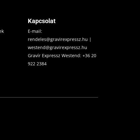
Kapcsolat
ek
E-mail:
rendeles@gravirexpressz.hu
|
westend@gravirexpressz.hu
Gravír Expressz Westend:
+36 20
922 2384