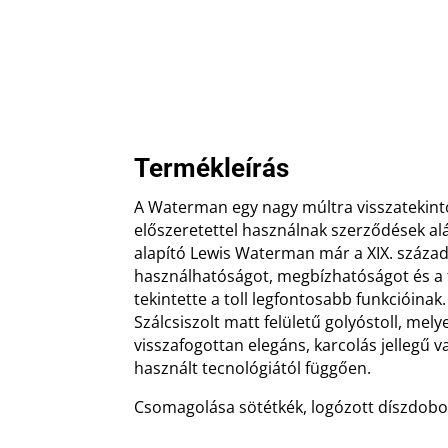
Termékleírás
A Waterman egy nagy múltra visszatekint
előszeretettel használnak szerződések alá
alapító Lewis Waterman már a XIX. század
használhatóságot, megbízhatóságot és a 
tekintette a toll legfontosabb funkcióinak.
Szálcsiszolt matt felületű golyóstoll, mel
visszafogottan elegáns, karcolás jellegű v
használt tecnológiától függően.
Csomagolása sötétkék, logózott díszdobo