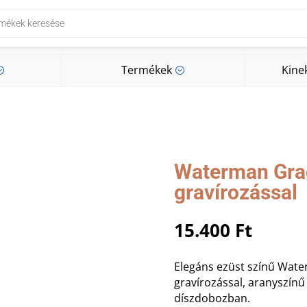
Termékek
Kine
;
;
Termékek
Kine
;
;
Waterman Grad
gravírozással
15.400
Ft
Elegáns ezüst színű Wate
gravírozással, aranyszínű
díszdobozban.