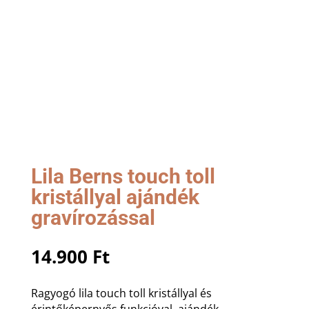
Lila Berns touch toll
kristállyal ajándék
gravírozással
14.900
Ft
Ragyogó lila touch toll kristállyal és