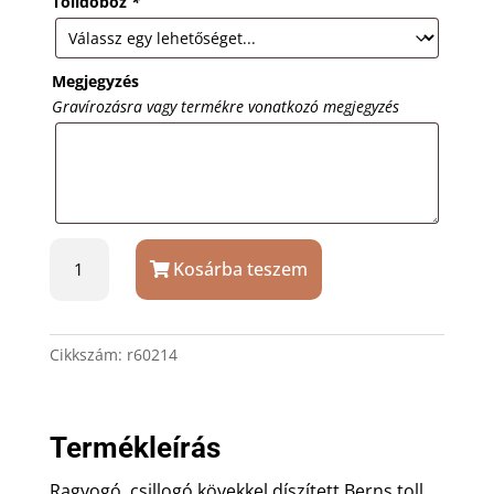
Tolldoboz
*
Megjegyzés
Gravírozásra vagy termékre vonatkozó megjegyzés
Lila
Kosárba teszem
Berns
touch
toll
kristállyal
Cikkszám:
r60214
ajándék
gravírozással
mennyiség
Termékleírás
Ragyogó, csillogó kövekkel díszített Berns toll