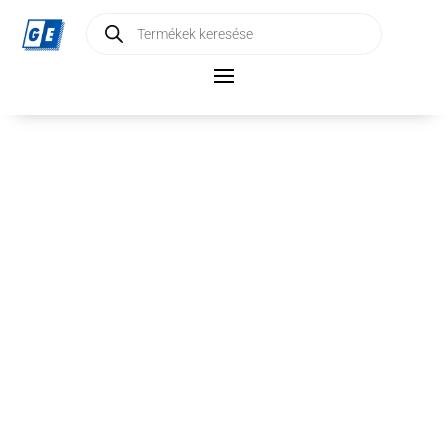
Products
search