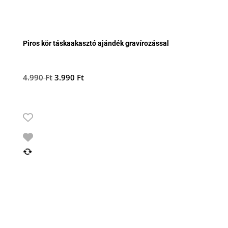
Piros kör táskaakasztó ajándék gravírozással
Original
Current
4.990
Ft
3.990
Ft
price
price
was:
is:
4.990 Ft.
3.990 Ft.