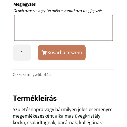
Megjegyzés
Gravírozásra vagy termékre vonatkozó megjegyzés
Üvegkristály
Kosárba teszem
kocka
4x4x4
cm
valódi
Cikkszám:
ywfib-444
3D
fotó
opcióval
Termékleírás
mennyiség
Születésnapra vagy bármilyen jeles eseményre
megemlékezésként alkalmas üvegkristály
kocka, családtagnak, barátnak, kollégának