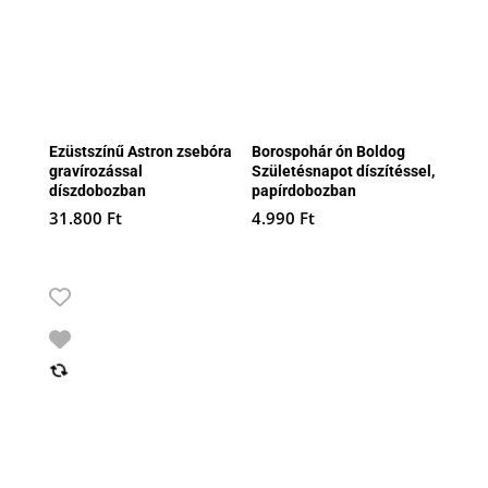
Ezüstszínű Astron zsebóra
Borospohár ón Boldog
gravírozással
Születésnapot díszítéssel,
díszdobozban
papírdobozban
31.800
Ft
4.990
Ft