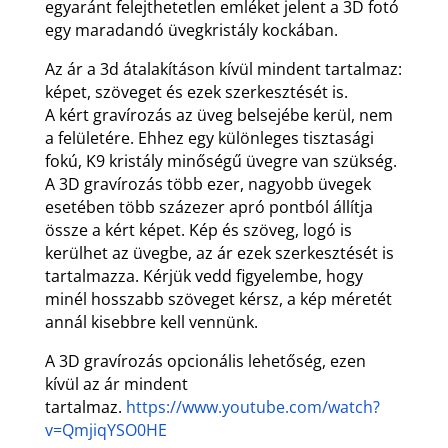
egyaránt felejthetetlen emléket jelent a 3D fotó
egy maradandó üvegkristály kockában.
Az ár a 3d átalakításon kívül mindent tartalmaz:
képet, szöveget és ezek szerkesztését is.
A kért gravírozás az üveg belsejébe kerül, nem
a felületére. Ehhez egy különleges tisztasági
fokú, K9 kristály minőségű üvegre van szükség.
A 3D gravírozás több ezer, nagyobb üvegek
esetében több százezer apró pontból állítja
össze a kért képet. Kép és szöveg, logó is
kerülhet az üvegbe, az ár ezek szerkesztését is
tartalmazza. Kérjük vedd figyelembe, hogy
minél hosszabb szöveget kérsz, a kép méretét
annál kisebbre kell vennünk.
A 3D gravírozás opcionális lehetőség, ezen
kívül az ár mindent
tartalmaz.
https://www.youtube.com/watch?
v=QmjiqYSO0HE