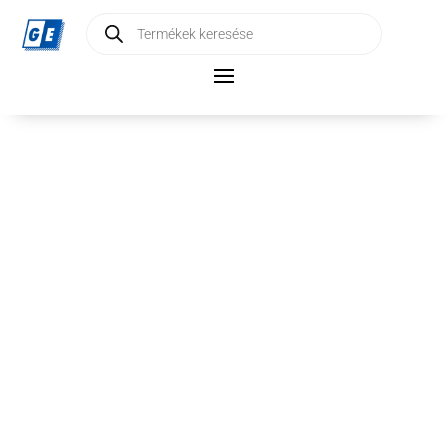
Products
search