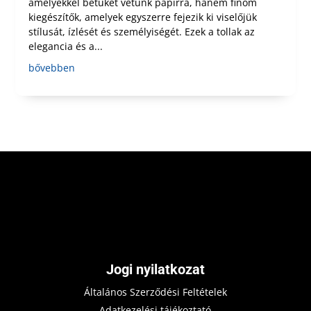
amelyekkel betűket vetünk papírra, hanem finom
kiegészítők, amelyek egyszerre fejezik ki viselőjük
stílusát, ízlését és személyiségét. Ezek a tollak az
elegancia és a...
bővebben
Jogi nyilatkozat
Általános Szerződési Feltételek
Adatkezelési tájékoztató