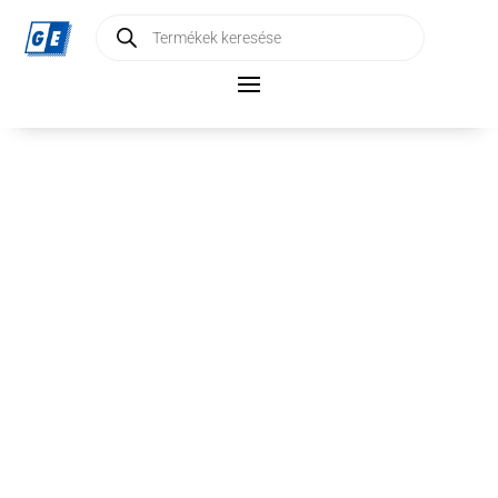
Products
search