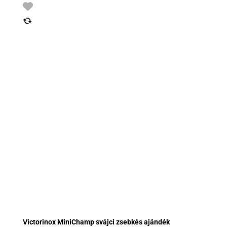
Victorinox MiniChamp svájci zsebkés ajándék