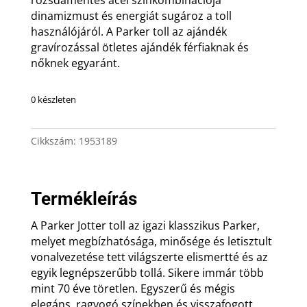
dinamizmust és energiát sugároz a toll
használójáról. A Parker toll az ajándék
gravírozással ötletes ajándék férfiaknak és
nőknek egyaránt.
0 készleten
Cikkszám:
1953189
Termékleírás
A Parker Jotter toll az igazi klasszikus Parker,
melyet megbízhatósága, minősége és letisztult
vonalvezetése tett világszerte elismertté és az
egyik legnépszerűbb tollá. Sikere immár több
mint 70 éve töretlen. Egyszerű és mégis
elegáns, ragyogó színekben és visszafogott,