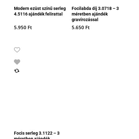
Modern ezüst színű serleg
Focilabda díj 3.0718 – 3
4.5116 ajándék felirattal
méretben ajándék
gravírozással
5.950
Ft
5.650
Ft
Focis serleg 3.1122 – 3
méretben ajándék