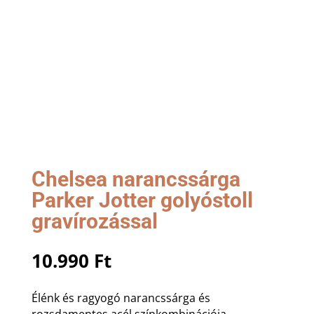
Chelsea narancssárga
Parker Jotter golyóstoll
gravírozással
10.990
Ft
Élénk és ragyogó narancssárga és
rozsdamentes acél színkombinációja