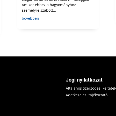
Amikor ehhez a hagyományhoz
személyre szabott...
bővebben
Jogi nyilatkozat
Általános Szerződési Feltétel
Adatkezelési tájékoztató