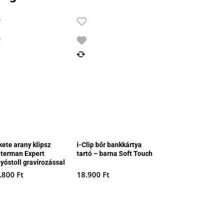
kete arany klipsz
i-Clip bőr bankkártya
terman Expert
tartó – barna Soft Touch
lyóstoll gravírozással
.800
Ft
18.900
Ft