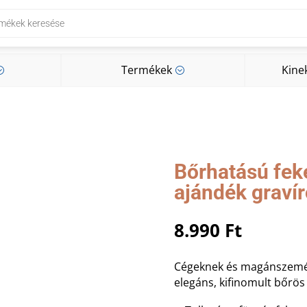
Termékek
Kine
;
;
Termékek
Kine
;
;
Bőrhatású feke
ajándék graví
8.990
Ft
Cégeknek és magánszemél
elegáns, kifinomult bőrös 