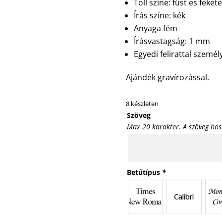
Toll színe: füst és fekete
Írás színe: kék
Anyaga fém
Írásvastagság: 1 mm
Egyedi felirattal szemé
Ajándék gravírozással.
8 készleten
Szöveg
Max 20 karakter. A szöveg hos
Betűtípus
*