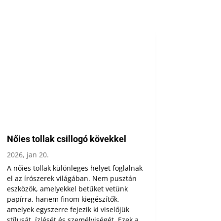
Nőies tollak csillogó kövekkel
2026, jan 20.
A nőies tollak különleges helyet foglalnak
el az írószerek világában. Nem pusztán
eszközök, amelyekkel betűket vetünk
papírra, hanem finom kiegészítők,
amelyek egyszerre fejezik ki viselőjük
stílusát, ízlését és személyiségét. Ezek a