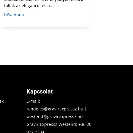
tollak az elegancia és a...
bővebben
Kapcsolat
ek
E-mail:
rendeles@gravirexpressz.hu
|
westend@gravirexpressz.hu
Gravír Expressz Westend:
+36 20
922 2384