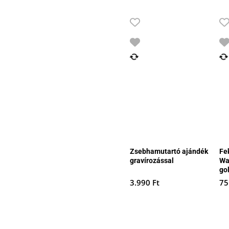
Zsebhamutartó ajándék
Fe
gravírozással
Wa
go
3.990
Ft
75