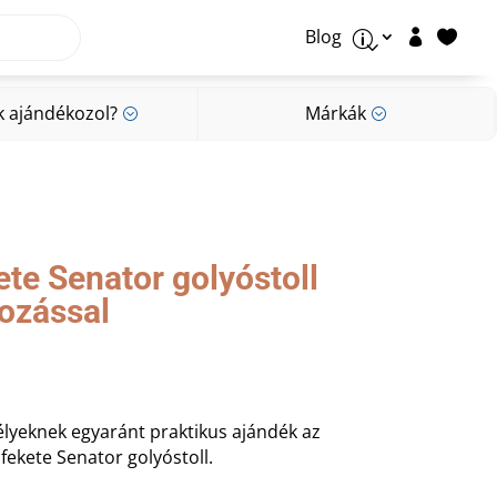
Blog


p
k ajándékozol?
Márkák
;
;
k ajándékozol?
Márkák
;
;
te Senator golyóstoll
rozással
yeknek egyaránt praktikus ajándék az
fekete Senator golyóstoll.