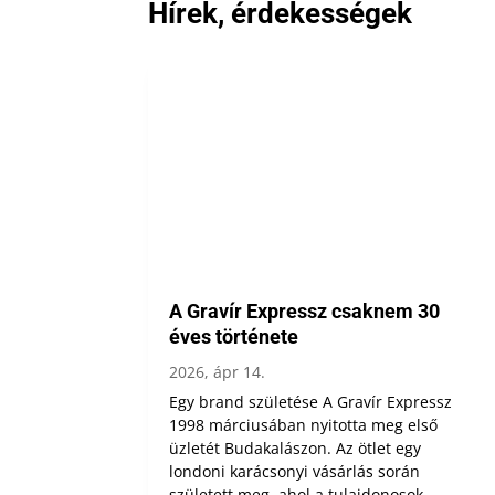
Hírek, érdekességek
A Gravír Expressz csaknem 30
éves története
2026, ápr 14.
Egy brand születése A Gravír Expressz
1998 márciusában nyitotta meg első
üzletét Budakalászon. Az ötlet egy
londoni karácsonyi vásárlás során
született meg, ahol a tulajdonosok