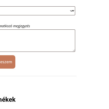
onatkozó megjegyzés
teszem
mékek