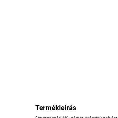
Termékleírás
Senator márkájú, német gyártású golyóstol