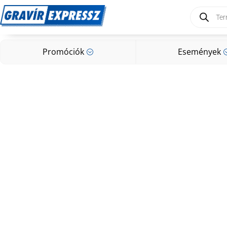
Products
search
Promóciók
Események
;
Promóciók
Események
;