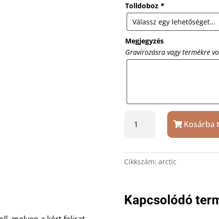
Tolldoboz
*
Megjegyzés
Gravírozásra vagy termékre v
Bőrhatású
Kosárba 
fekete
Senator
golyóstoll
ajándék
Cikkszám:
arctic
gravírozással
mennyiség
Kapcsolódó ter
l, melyen a kért felirat