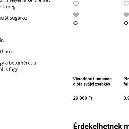
enik meg.
nciát sugároz.
r.
ztható.
gy a betűméret a
l is függ.
Victorinox Huntsman
Pi
diófa svájci zsebkés
fel
29.900
Ft
3.
Érdekelhetnek m