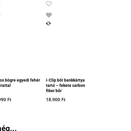
ros bögre egyedi fehér
i-Clip bőr bankkártya
irattal
tartó – fekete carbon
fiber bőr
990
Ft
18.900
Ft
ég...