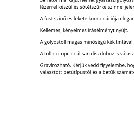
lézerrel készül és sötétszürke színnel jel
A füst színű és fekete kombinációja elega
Kellemes, kényelmes írásélményt nyújt.
A golyóstoll magas minőségű kék tintával í
A tollhoz opcionálisan díszdoboz is válas
Gravírozható. Kérjük vedd figyelembe, ho
választott betűtípustól és a betűk számátó