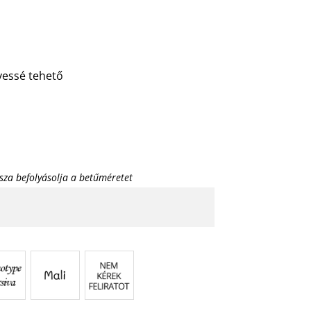
lyessé tehető
sza befolyásolja a betűméretet