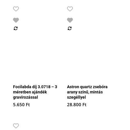
Focilabda díj 3.0718 – 3
Astron quartz zsebóra
méretben ajándék
arany színű, mintás
gravírozással
szegéllyel
5.650
Ft
28.800
Ft