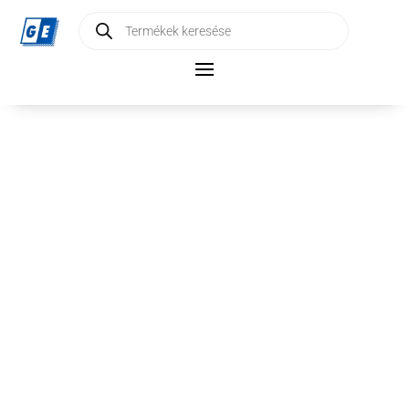
Products
search