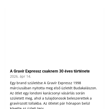
A Gravír Expressz csaknem 30 éves története
2026, ápr 14.
Egy brand születése A Gravír Expressz 1998
márciusában nyitotta meg első üzletét Budakalászon.
Az ötlet egy londoni karácsonyi vásárlás során
született meg, ahol a tulajdonosok beleszerettek a
gravírozott tollakba. Az ötletet pár hónapon belül
követte az üzleti terv...