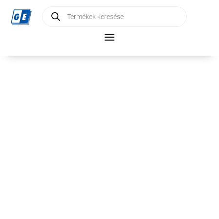
Products
search