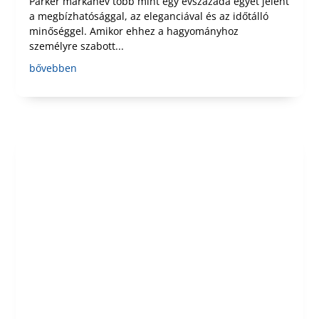
Parker márkanév több mint egy évszázada egyet jelent
a megbízhatósággal, az eleganciával és az időtálló
minőséggel. Amikor ehhez a hagyományhoz
személyre szabott...
bővebben