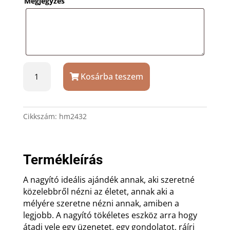
Megjegyzés
24
Kosárba teszem
cm-
es
nagyító
ajándék
Cikkszám:
hm2432
gravírozással
mennyiség
Termékleírás
A nagyító ideális ajándék annak, aki szeretné
közelebbről nézni az életet, annak aki a
mélyére szeretne nézni annak, amiben a
legjobb. A nagyító tökéletes eszköz arra hogy
átadj vele egy üzenetet, egy gondolatot, ráírj