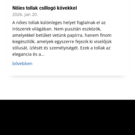
Nőies tollak csillogó kövekkel
2026, jan 20.
A nőies tollak különleges helyet foglalnak el az
írószerek világában. Nem pusztán eszközök,
amelyekkel betűket vetünk papírra, hanem finom
kiegészítők, amelyek egyszerre fejezik ki viselőjük
stílusát, ízlését és személyiségét. Ezek a tollak az
elegancia és a...
bővebben