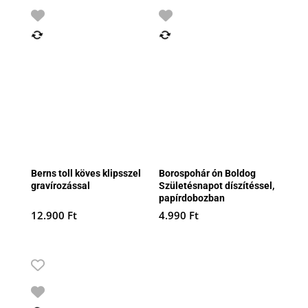
Berns toll köves klipsszel
Borospohár ón Boldog
gravírozással
Születésnapot díszítéssel,
papírdobozban
12.900
Ft
4.990
Ft