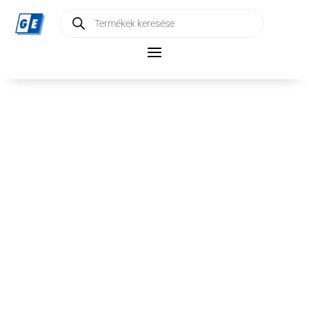
Products
search