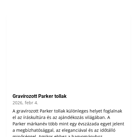
Gravírozott Parker tollak
2026, febr 4.
A gravírozott Parker tollak különleges helyet foglalnak
el az íráskultúra és az ajándékozás világában. A
Parker márkanév több mint egy évszázada egyet jelent
a megbízhatósággal, az eleganciával és az időtálló
minőséggel. Amikor ehhez a hagyományhoz