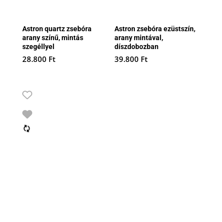
Astron quartz zsebóra
Astron zsebóra ezüstszín,
arany színű, mintás
arany mintával,
szegéllyel
díszdobozban
28.800
Ft
39.800
Ft