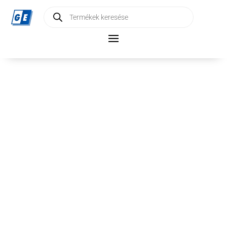
Products
search