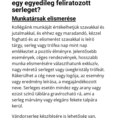
egy egyedileg feliratozott
serleget?
Munkatársak elismerése
Kollégáink munkáját értékelhetjük szavakkal és
jutalmakkal, és ehhez egy maradandó, kézzel
fogható és az elismerést szavakkal is leíró
tárgy, serleg vagy trófea nap mint nap
emlékeztet a pozitív élményre. Jelentősebb
események, céges rendezvények, hosszabb
munka elismerésére választhatunk exkluzív,
nagy méretű serleget vagy üvegkristály trófeát.
Rákerülhet a cég neve vagy logója, az esemény
vagy eredmény leírása, a megajándékozott
neve. Serleges esetén mindez egy arany vagy
ezüst színű táblára gravírozható rá, ami a
serleg márvány vagy elegáns fekete talpára
kerül.
Vándorserleg készítésére is lehetőség van,