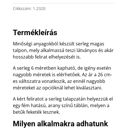
1.2320
ajándék
Cikkszám:
1.2320
gravírozással
mennyiség
Termékleírás
Minőségi anyagokból készült serleg magas
talpon, mely alkalmassá teszi látványos és akár
hosszabb felirat elhelyezését is.
A serleg 6 méretben kapható, de igény esetén
nagyobb méretek is elérhetőek. Az ár a 26 cm-
es változatra vonatkozik, az ennél nagyobb
méreteket az opcióknál lehet kiválasztani.
A kért feliratot a serleg talapzatán helyezzük el
egy fém hatású, arany színű táblán, melyen a
betűk feketék lesznek.
Milyen alkalmakra adhatunk