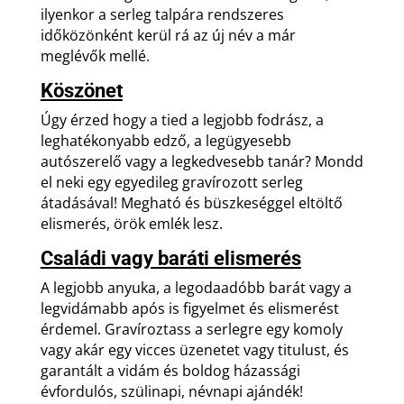
ilyenkor a serleg talpára rendszeres
időközönként kerül rá az új név a már
meglévők mellé.
Köszönet
Úgy érzed hogy a tied a legjobb fodrász, a
leghatékonyabb edző, a legügyesebb
autószerelő vagy a legkedvesebb tanár? Mondd
el neki egy egyedileg gravírozott serleg
átadásával! Megható és büszkeséggel eltöltő
elismerés, örök emlék lesz.
Családi vagy baráti elismerés
A legjobb anyuka, a legodaadóbb barát vagy a
legvidámabb após is figyelmet és elismerést
érdemel. Gravíroztass a serlegre egy komoly
vagy akár egy vicces üzenetet vagy titulust, és
garantált a vidám és boldog házassági
évfordulós, szülinapi, névnapi ajándék!