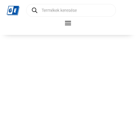
Products
search