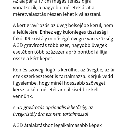
Az alapár a 17 cm magas tenisz díjra
vonatkozik, a nagyobb méretek árát a
méretválasztás részen lehet kiválasztani.
A kért gravírozás az üveg belsejébe kerül, nem
a felületére. Ehhez egy különleges tisztasági
fokú, K9 kristály minőségű üvegre van szükség.
A 3D gravírozás több ezer, nagyobb üvegek
esetében több százezer apró pontból állítja
össze a kért képet.
Kép és szöveg, logó is kerülhet az üvegbe, az ár
ezek szerkesztését is tartalmazza. Kérjük vedd
figyelembe, hogy minél hosszabb szöveget
kérsz, a kép méretét annál kisebbre kell
vennünk.
A 3D gravírozás opcionális lehetőség, az
üvegkristály ára ezt nem tartalmazza!
A 3D átalakításhoz legalkalmasabb képek