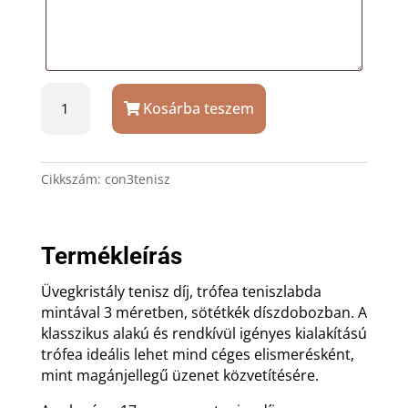
Con
Kosárba teszem
3
üvegkristály
tenisz
díj
Cikkszám:
con3tenisz
gravírozással,
díszdobozban
mennyiség
Termékleírás
Üvegkristály tenisz díj, trófea teniszlabda
mintával 3 méretben, sötétkék díszdobozban. A
klasszikus alakú és rendkívül igényes kialakítású
trófea ideális lehet mind céges elismerésként,
mint magánjellegű üzenet közvetítésére.