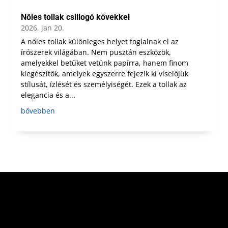
Nőies tollak csillogó kövekkel
2026, jan 20.
A nőies tollak különleges helyet foglalnak el az
írószerek világában. Nem pusztán eszközök,
amelyekkel betűket vetünk papírra, hanem finom
kiegészítők, amelyek egyszerre fejezik ki viselőjük
stílusát, ízlését és személyiségét. Ezek a tollak az
elegancia és a...
bővebben