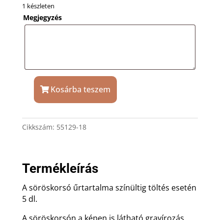
1 készleten
Megjegyzés
Kosárba teszem
Söröskorsó
18.
születésnapra
Cikkszám:
55129-18
mennyiség
Termékleírás
A söröskorsó űrtartalma színültig töltés esetén
5 dl.
A söröskorsón a képen is látható gravírozás