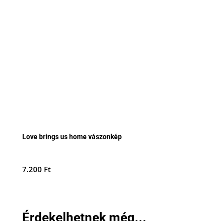
Love brings us home vászonkép
7.200
Ft
Érdekelhetnek még...