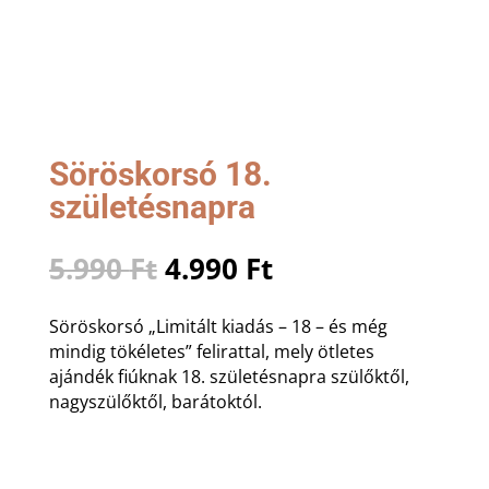
Söröskorsó 18.
születésnapra
Original
Current
5.990
Ft
4.990
Ft
price
price
was:
is:
Söröskorsó „Limitált kiadás – 18 – és még
5.990 Ft.
4.990 Ft.
mindig tökéletes” felirattal, mely ötletes
ajándék fiúknak 18. születésnapra szülőktől,
nagyszülőktől, barátoktól.