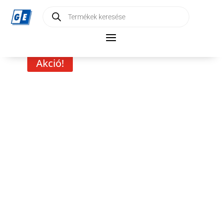
Products
search
Akció!