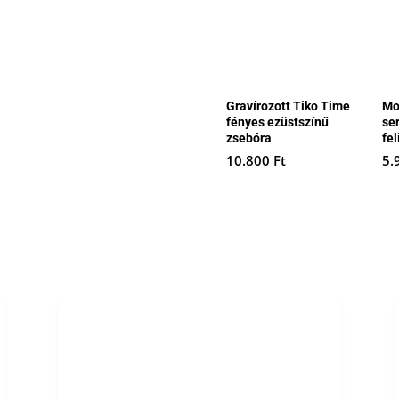
Gravírozott Tiko Time
Mo
fényes ezüstszínű
se
zsebóra
fel
10.800
Ft
5.