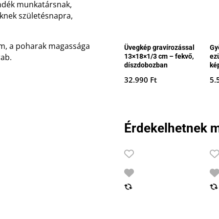
jándék munkatársnak,
őknek születésnapra,
cm, a poharak magassága
Üvegkép gravírozással
Gy
rab.
13×18×1/3 cm – fekvő,
ez
díszdobozban
ké
32.990
Ft
5.
Érdekelhetnek m