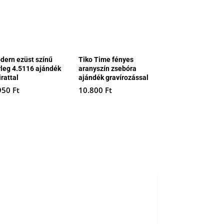
dern ezüst színű
Tiko Time fényes
rleg 4.5116 ajándék
aranyszín zsebóra
irattal
ajándék gravírozással
950
Ft
10.800
Ft