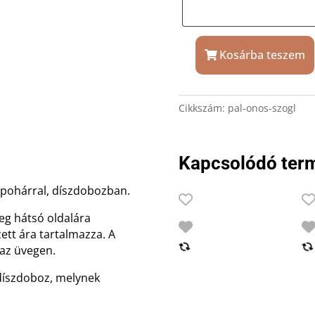
Kosárba teszem
Pálinkás
szett
díszdobozban
Cikkszám:
pal-onos-szogl
gravírozással
mennyiség
Kapcsolódó ter
s pohárral, díszdobozban.
veg hátsó oldalára
zett ára tartalmazza. A
 az üvegen.
 díszdoboz, melynek