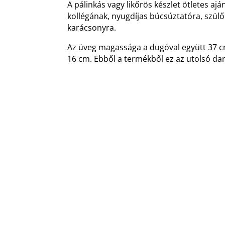
A pálinkás vagy likőrös készlet ötletes a
kollégának, nyugdíjas búcsúztatóra, szül
karácsonyra.
Az üveg magassága a dugóval együtt 37 
16 cm. Ebből a termékből ez az utolsó da