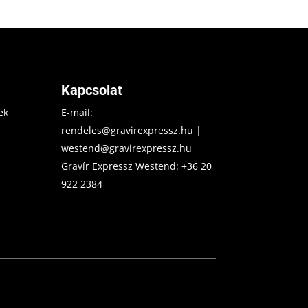
Kapcsolat
ek
E-mail:
rendeles@gravirexpressz.hu
|
westend@gravirexpressz.hu
Gravír Expressz Westend:
+36 20
922 2384