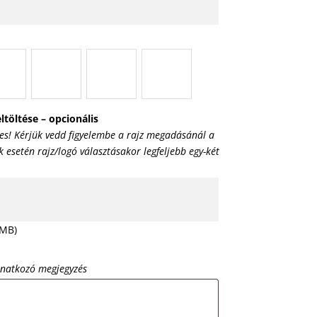
ltöltése – opcionális
es! Kérjük vedd figyelembe a rajz megadásánál a
esetén rajz/logó választásakor legfeljebb egy-két
 MB)
onatkozó megjegyzés