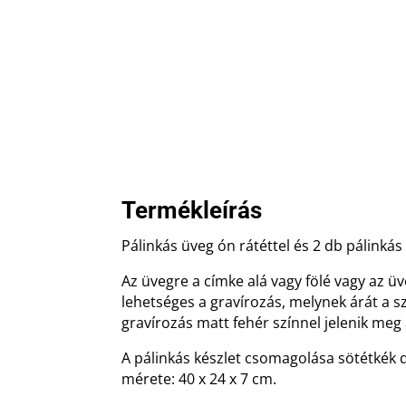
Termékleírás
Pálinkás üveg ón rátéttel és 2 db pálinká
Az üvegre a címke alá vagy fölé vagy az ü
lehetséges a gravírozás, melynek árát a s
gravírozás matt fehér színnel jelenik meg
A pálinkás készlet csomagolása sötétkék
mérete: 40 x 24 x 7 cm.