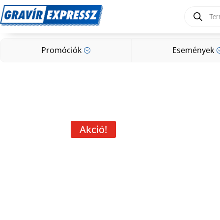
Products
search
Promóciók
Események
;
Promóciók
Események
;
Akció!