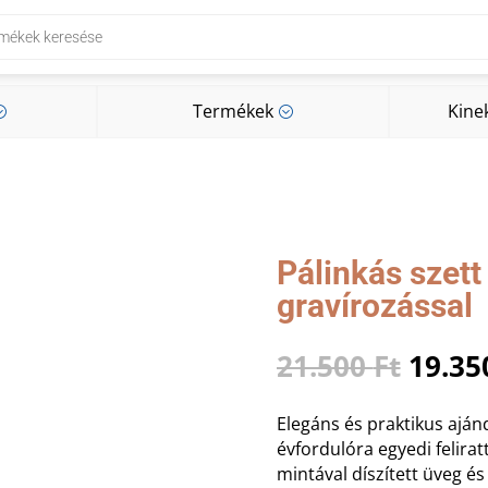
Termékek
Kine
;
;
Termékek
Kine
;
;
Pálinkás szet
gravírozással
Origi
21.500
Ft
19.3
price
was:
Elegáns és praktikus aján
21.500
évfordulóra egyedi felirat
mintával díszített üveg és