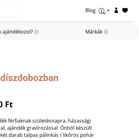
Blog


p
k ajándékozol?
Márkák
;
;
k ajándékozol?
Márkák
;
;
t díszdobozban
nal
Current
50
Ft
price
is:
dék férfiaknak születésnapra, házassági
 Ft.
19.350 Ft.
tal, ajándék gravírozással. Ónból készült
 két darab talpas pálinkás / likőrös pohár