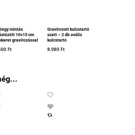
öngy mintás
Gravírozott kulcstartó
üstözött 10×15 cm
szett – 2 db ovális
pkeret gravírozással
kulcstartó
500
Ft
8.980
Ft
ég...