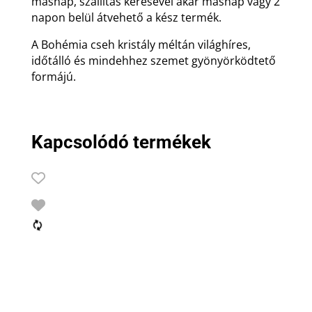
másnap, szállítás kérésével akár másnap vagy 2
napon belül átvehető a kész termék.
A Bohémia cseh kristály méltán világhíres,
időtálló és mindehhez szemet gyönyörködtető
formájú.
Kapcsolódó termékek