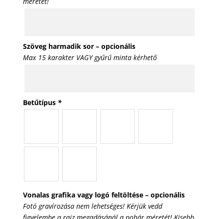
méretét!
Szöveg harmadik sor – opcionális
Max 15 karakter VAGY gyűrű minta kérhető
Betűtípus
*
Vonalas grafika vagy logó feltöltése – opcionális
Fotó gravírozása nem lehetséges! Kérjük vedd
figyelembe a rajz megadásánál a pohár méretét! Kisebb