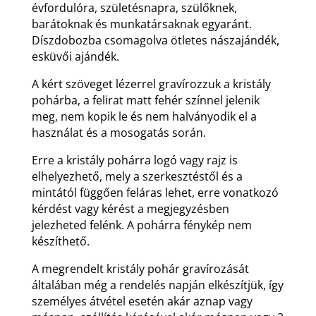
évfordulóra, születésnapra, szülőknek,
barátoknak és munkatársaknak egyaránt.
Díszdobozba csomagolva ötletes nászajándék,
esküvői ajándék.
A kért szöveget lézerrel gravírozzuk a kristály
pohárba, a felirat matt fehér színnel jelenik
meg, nem kopik le és nem halványodik el a
használat és a mosogatás során.
Erre a kristály pohárra logó vagy rajz is
elhelyezhető, mely a szerkesztéstől és a
mintától függően feláras lehet, erre vonatkozó
kérdést vagy kérést a megjegyzésben
jelezheted felénk. A pohárra fénykép nem
készíthető.
A megrendelt kristály pohár gravírozását
általában még a rendelés napján elkészítjük, így
személyes átvétel esetén akár aznap vagy