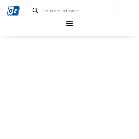
Products
search