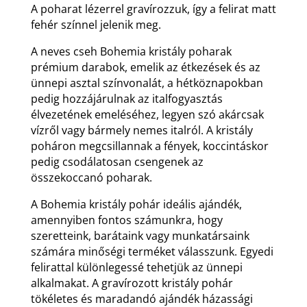
A poharat lézerrel gravírozzuk, így a felirat matt
fehér színnel jelenik meg.
A neves cseh Bohemia kristály poharak
prémium darabok, emelik az étkezések és az
ünnepi asztal színvonalát, a hétköznapokban
pedig hozzájárulnak az italfogyasztás
élvezetének emeléséhez, legyen szó akárcsak
vízről vagy bármely nemes italról. A kristály
poháron megcsillannak a fények, koccintáskor
pedig csodálatosan csengenek az
összekoccanó poharak.
A Bohemia kristály pohár ideális ajándék,
amennyiben fontos számunkra, hogy
szeretteink, barátaink vagy munkatársaink
számára minőségi terméket válasszunk. Egyedi
felirattal különlegessé tehetjük az ünnepi
alkalmakat. A gravírozott kristály pohár
tökéletes és maradandó ajándék házassági