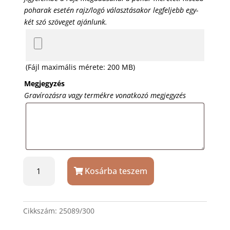
poharak esetén rajz/logó választásakor legfeljebb egy-
két szó szöveget ajánlunk.
(Fájl maximális mérete: 200 MB)
Megjegyzés
Gravírozásra vagy termékre vonatkozó megjegyzés
Kristály
Kosárba teszem
üditős
pohár
Bohemia
Bar
Cikkszám:
25089/300
Trio