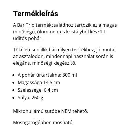
300
ml
Termékleírás
mennyiség
A Bar Trio termékcsaládhoz tartozik ez a magas
minőségű, ólommentes kristályból készült
üdítős pohár.
Tökéletesen illik bármilyen terítékhez, jól mutat
az asztalodon, mindennapi használat során is
elegáns, minőségi kiegészítő.
A pohár űrtartalma: 300 ml
Magassága 14,5 cm
Szélessége: 6,4 cm
Súlya: 260 g
Mikrohullámú sütőbe NEM tehető.
Mosogatógépben mosható.