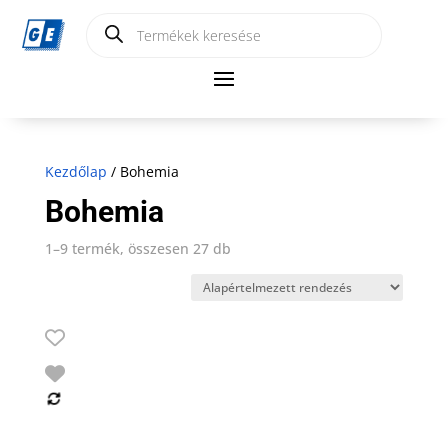
Products
search
Kezdőlap
/ Bohemia
Bohemia
1–9 termék, összesen 27 db