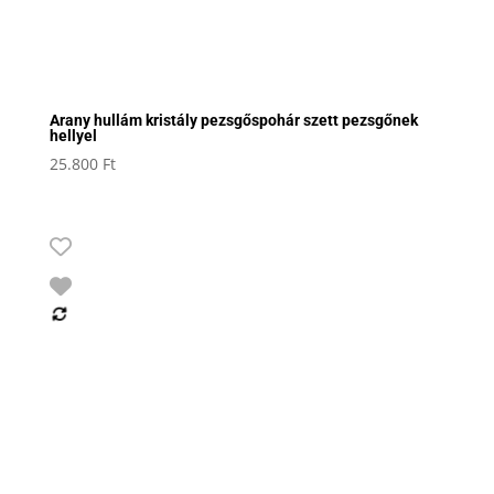
Arany hullám kristály pezsgőspohár szett pezsgőnek
hellyel
25.800
Ft