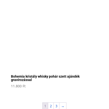
Bohemia kristály whisky pohár szett ajándék
gravírozással
11.800
Ft
1
2
3
→