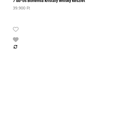
7 db-os Bohemia kristály whisky készlet
39.900
Ft