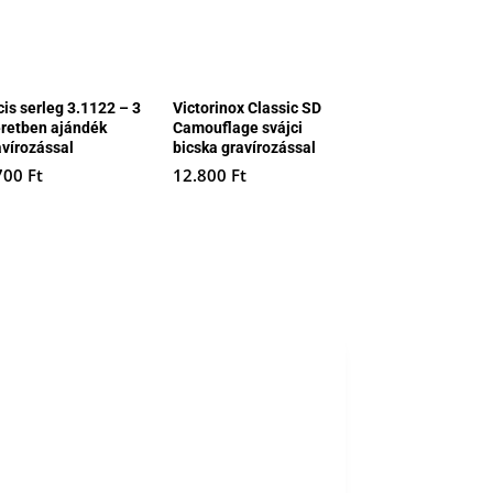
cis serleg 3.1122 – 3
Victorinox Classic SD
retben ajándék
Camouflage svájci
avírozással
bicska gravírozással
700
Ft
12.800
Ft