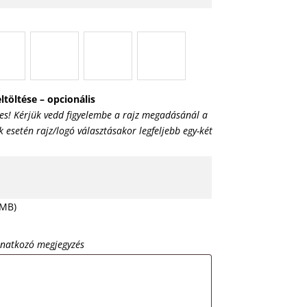
ltöltése – opcionális
es! Kérjük vedd figyelembe a rajz megadásánál a
esetén rajz/logó választásakor legfeljebb egy-két
 MB)
onatkozó megjegyzés