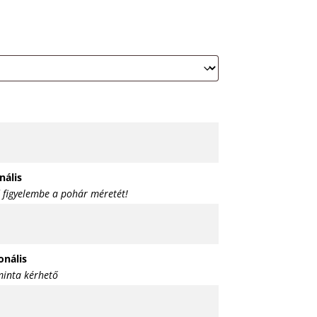
nális
 figyelembe a pohár méretét!
onális
inta kérhető