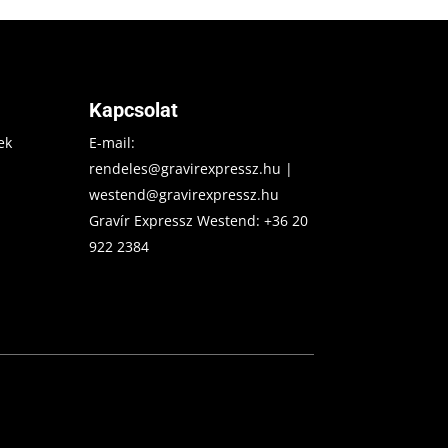
Kapcsolat
ek
E-mail:
rendeles@gravirexpressz.hu
|
westend@gravirexpressz.hu
Gravír Expressz Westend:
+36 20
922 2384