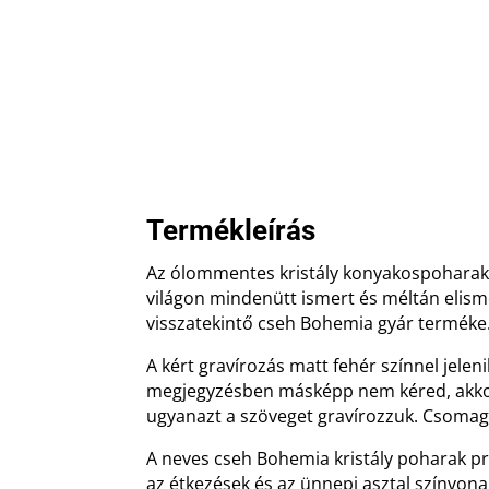
Termékleírás
Az ólommentes kristály konyakospoharak ű
világon mindenütt ismert és méltán elism
visszatekintő cseh Bohemia gyár terméke
A kért gravírozás matt fehér színnel jele
megjegyzésben másképp nem kéred, akko
ugyanazt a szöveget gravírozzuk. Csomag
A neves cseh Bohemia kristály poharak 
az étkezések és az ünnepi asztal színvon