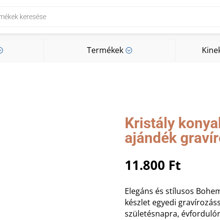
Termékek
Kine
;
;
Termékek
Kine
;
;
Kristály konya
ajándék graví
11.800
Ft
Elegáns és stílusos Bohe
készlet egyedi gravírozáss
születésnapra, évfordulór