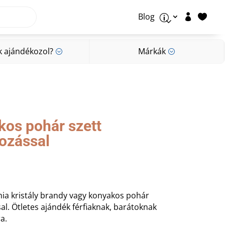
Blog


p
k ajándékozol?
Márkák
;
;
k ajándékozol?
Márkák
;
;
kos pohár szett
rozással
mia kristály brandy vagy konyakos pohár
al. Ötletes ajándék férfiaknak, barátoknak
a.