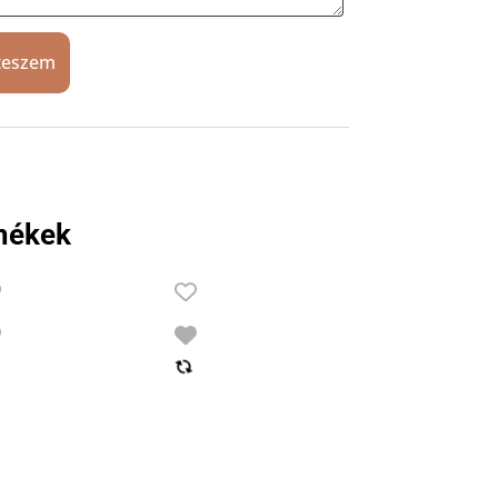
teszem
mékek