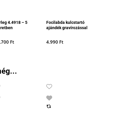
rleg 4.4918 – 5
Focilabda kulcstartó
retben
ajándék gravírozással
.700
Ft
4.990
Ft
ég...