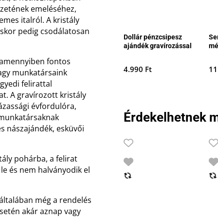
vezetének emeléséhez,
mes italról. A kristály
áskor pedig csodálatosan
Dollár pénzcsipesz
Se
ajándék gravírozással
mé
, amennyiben fontos
4.990
Ft
11
vagy munkatársaink
yedi felirattal
. A gravírozott kristály
zassági évfordulóra,
Érdekelhetnek m
s munkatársaknak
s nászajándék, esküvői
tály pohárba, a felirat
 le és nem halványodik el
 általában még a rendelés
 esetén akár aznap vagy