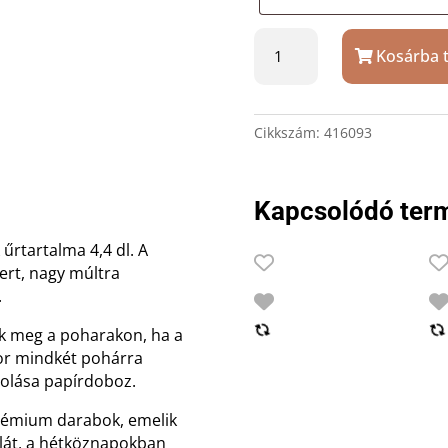
Kristály
Kosárba 
konyakos
pohár
szett
ajándék
Cikkszám:
416093
gravírozással
mennyiség
Kapcsolódó ter
rtartalma 4,4 dl. A
ert, nagy múltra
.
nik meg a poharakon, ha a
r mindkét pohárra
olása papírdoboz.
prémium darabok, emelik
alát, a hétköznapokban