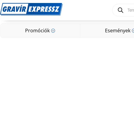
Products
search
Promóciók
Események
;
Promóciók
Események
;