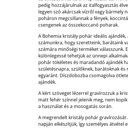
pedig hozzájárulnak az italfogyasztás él
legyen szó akárcsak vízről vagy bármely ne
poháron megcsillannak a fények, koccint
csengenek az összekoccanó poharak.
A Bohemia kristály pohár ideális ajándék
számunkra, hogy szeretteink, barátaink 
számára minőségi terméket válasszunk. Eg
különlegessé tehetjük az ünnepi alkalmakat
pohár tökéletes és maradandó ajándék há
születésnapra, szülőknek, barátoknak é
egyaránt. Díszdobozba csomagolva ötlete
ajándék.
A kért szöveget lézerrel gravírozzuk a kris
matt fehér színnel jelenik meg, nem kopik
a használat és a mosogatás során.
A megrendelt kristály pohár gravírozását
napján elkészítjük, így személyes átvétel