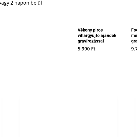
vagy 2 napon belül
Vékony piros
Fo
vihargyújtó ajándék
mé
gravírozással
gr
5.990
Ft
9.