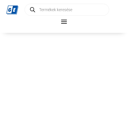
Products
search