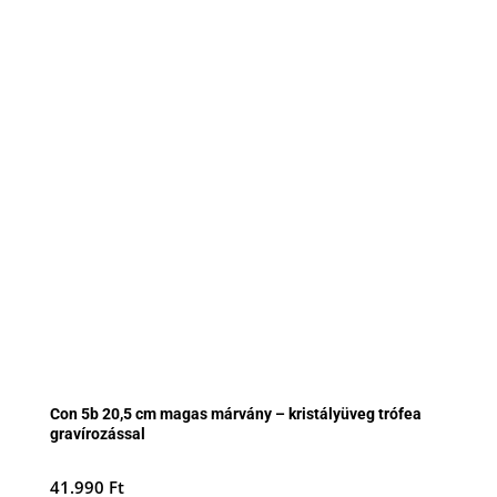
Con 5b 20,5 cm magas márvány – kristályüveg trófea
gravírozással
41.990
Ft