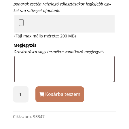
poharak esetén rajz/logó választásakor legfeljebb egy-
két szó szöveget ajánlunk.
(Fájl maximális mérete: 200 MB)
Megjegyzés
Gravírozásra vagy termékre vonatkozó megjegyzés
Artina
Kosárba teszem
söröskorsó
ón
fedéllel
és
Cikkszám:
93347
60-
as