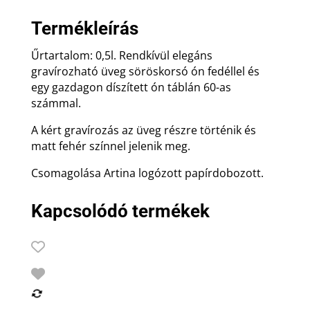
ón
Termékleírás
mintával
mennyiség
Űrtartalom: 0,5l. Rendkívül elegáns
gravírozható üveg söröskorsó ón fedéllel és
egy gazdagon díszített ón táblán 60-as
számmal.
A kért gravírozás az üveg részre történik és
matt fehér színnel jelenik meg.
Csomagolása Artina logózott papírdobozott.
Kapcsolódó termékek