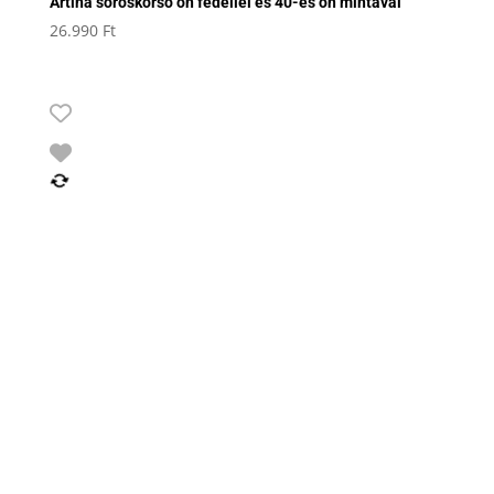
Artina söröskorsó ón fedéllel és 40-es ón mintával
26.990
Ft