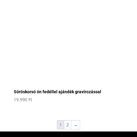
Söröskorsó ón fedéllel ajándék gravírozással
19.990
Ft
1
2
→