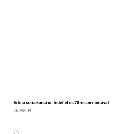
Artina söröskorsó ón fedéllel és 70-es ón mintával
26.990
Ft