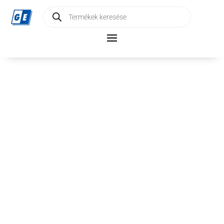
Products
search