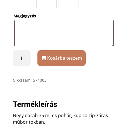
Megjegyzés
Acél
Kosárba teszem
35
ml
kupica
szett
Cikkszám:
574003
gravírozással
mennyiség
Termékleírás
Négy darab 35 ml-es pohár, kupica zip-záras
műbőr tokban.