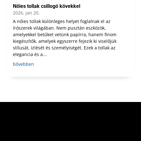
Nőies tollak csillogó kövekkel
2026, jan 20.
A nőies tollak különleges helyet foglalnak el az
írószerek világában. Nem pusztán eszközök,
amelyekkel betűket vetünk papírra, hanem finom
kiegészítők, amelyek egyszerre fejezik ki viselőjük
stílusát, ízlését és személyiségét. Ezek a tollak az
elegancia és a...
bővebben