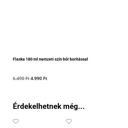
Flaska 180 ml nemzeti szín bőr borítással
Original
Current
6.490
Ft
4.990
Ft
price
price
was:
is:
6.490 Ft.
4.990 Ft.
Érdekelhetnek még...