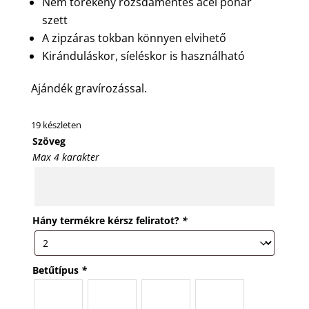
Nem törékeny rozsdamentes acél pohár
szett
A zipzáras tokban könnyen elvihető
Kiránduláskor, síeléskor is használható
Ajándék gravírozással.
19 készleten
Szöveg
Max 4 karakter
Hány termékre kérsz feliratot?
*
Betűtípus
*