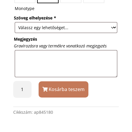
Monotype
Szöveg elhelyezése
*
Megjegyzés
Gravírozásra vagy termékre vonatkozó megjegyzés
Laposüveg
Kosárba teszem
szett
4
darabos,
fekete
Cikkszám:
ap845180
díszdobozban,
gravírozással
mennyiség