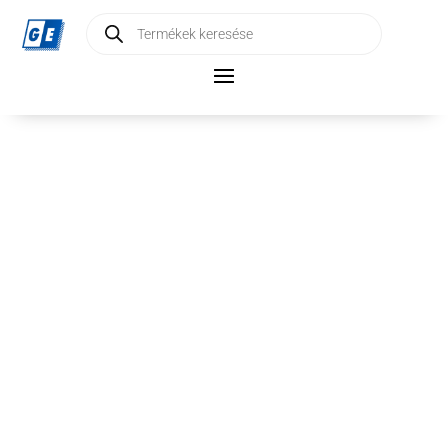
Products
search