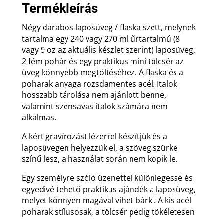
Termékleírás
Négy darabos laposüveg / flaska szett, melynek
tartalma egy 240 vagy 270 ml űrtartalmú (8
vagy 9 oz az aktuális készlet szerint) laposüveg,
2 fém pohár és egy praktikus mini tölcsér az
üveg könnyebb megtöltéséhez. A flaska és a
poharak anyaga rozsdamentes acél. Italok
hosszabb tárolása nem ajánlott benne,
valamint szénsavas italok számára nem
alkalmas.
A kért gravírozást lézerrel készítjük és a
laposüvegen helyezzük el, a szöveg szürke
színű lesz, a használat során nem kopik le.
Egy személyre szóló üzenettel különlegessé és
egyedivé tehető praktikus ajándék a laposüveg,
melyet könnyen magával vihet bárki. A kis acél
poharak stílusosak, a tölcsér pedig tökéletesen