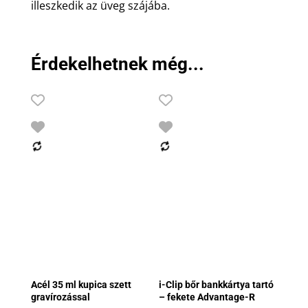
illeszkedik az üveg szájába.
Érdekelhetnek még...
Acél 35 ml kupica szett
i-Clip bőr bankkártya tartó
gravírozással
– fekete Advantage-R