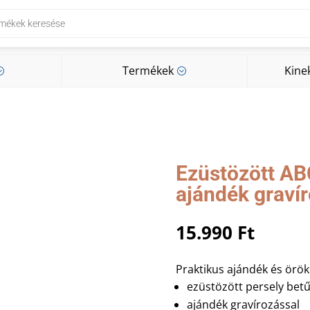
Termékek
Kine
;
;
Termékek
Kine
;
;
Ezüstözött AB
ajándék graví
15.990
Ft
Praktikus ajándék és örök
ezüstözött persely bet
ajándék gravírozással