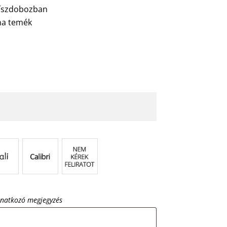
díszdobozban
na temék
onatkozó megjegyzés