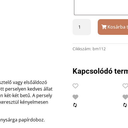
Ezüstözött
Kosárba 
ABC
kocka
persely
ajándék
Cikkszám:
bm112
gravírozással
mennyiség
Kapcsolódó ter
esztelő vagy elsőáldozó
ött perselyen kedves állat
 két-két betű. A persely
n keresztül kényelmesen
nysárga papírdoboz.