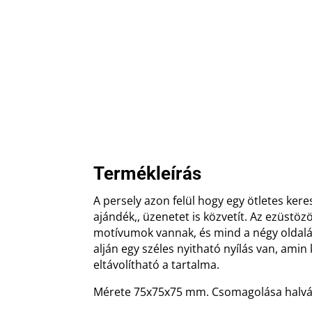
Termékleírás
A persely azon felül hogy egy ötletes ker
ajándék,, üzenetet is közvetít. Az ezüstöz
motívumok vannak, és mind a négy oldalán
alján egy széles nyitható nyílás van, ami
eltávolítható a tartalma.
Mérete 75x75x75 mm. Csomagolása halvá