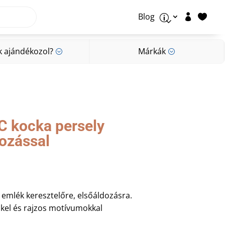
Blog


p
k ajándékozol?
Márkák
;
;
k ajándékozol?
Márkák
;
;
C kocka persely
rozással
 emlék keresztelőre, elsőáldozásra.
űkel és rajzos motívumokkal