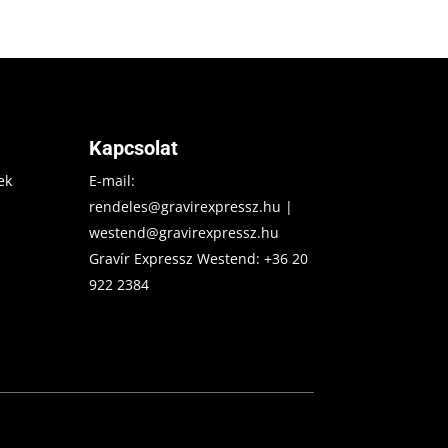
Kapcsolat
ek
E-mail:
rendeles@gravirexpressz.hu
|
westend@gravirexpressz.hu
Gravír Expressz Westend:
+36 20
922 2384