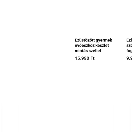
Ezüstözött gyermek
Ez
evőeszköz készlet
sz
mintás széllel
fo
15.990
Ft
9.