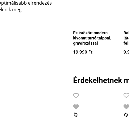
egoptimálisabb elrendezés
jelenik meg.
Ezüstözött modern
Ba
kivonat tartó talppal,
já
gravírozással
fel
19.990
Ft
9.
Érdekelhetnek m