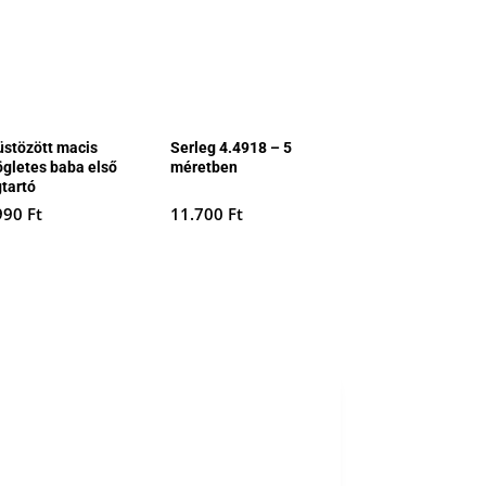
üstözött macis
Serleg 4.4918 – 5
ögletes baba első
méretben
gtartó
990
Ft
11.700
Ft