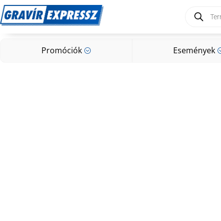
Products
search
Promóciók
Események
;
Promóciók
Események
;