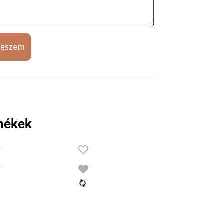
teszem
mékek