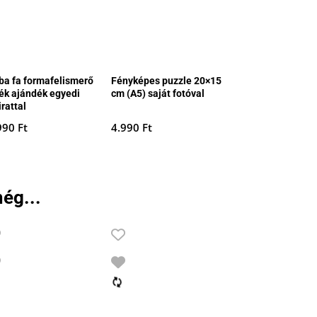
ba fa formafelismerő
Fényképes puzzle 20×15
ték ajándék egyedi
cm (A5) saját fotóval
irattal
990
Ft
4.990
Ft
ég...