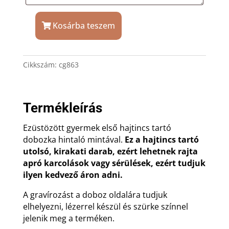
Kosárba teszem
Hintalovas
ezüstözött
baba
Cikkszám:
cg863
első
hajtincs
tartó
gravírozással
Termékleírás
mennyiség
Ezüstözött gyermek első hajtincs tartó
dobozka hintaló mintával.
Ez a hajtincs tartó
utolsó, kirakati darab, ezért lehetnek rajta
apró karcolások vagy sérülések, ezért tudjuk
ilyen kedvező áron adni.
A gravírozást a doboz oldalára tudjuk
elhelyezni, lézerrel készül és szürke színnel
jelenik meg a terméken.