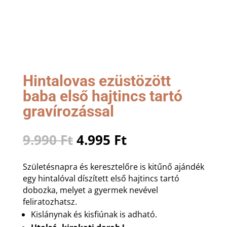
Hintalovas ezüstözött
baba első hajtincs tartó
gravírozással
Original
Current
9.990
Ft
4.995
Ft
price
price
was:
is:
Születésnapra és keresztelőre is kitűnő ajándék
9.990 Ft.
4.995 Ft.
egy hintalóval díszített első hajtincs tartó
dobozka, melyet a gyermek nevével
feliratozhatsz.
Kislánynak és kisfiúnak is adható.