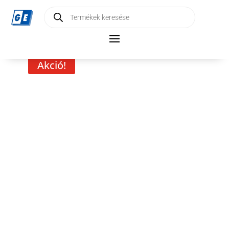
Products
search
Akció!