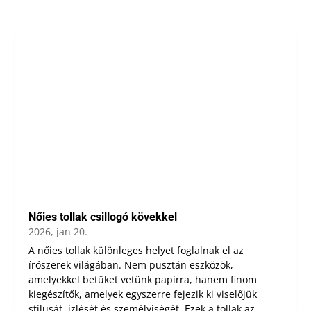
Nőies tollak csillogó kövekkel
2026, jan 20.
A nőies tollak különleges helyet foglalnak el az
írószerek világában. Nem pusztán eszközök,
amelyekkel betűket vetünk papírra, hanem finom
kiegészítők, amelyek egyszerre fejezik ki viselőjük
stílusát, ízlését és személyiségét. Ezek a tollak az