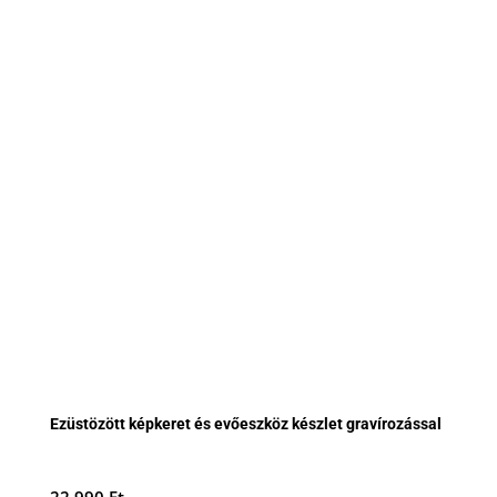
Ezüstözött képkeret és evőeszköz készlet gravírozással
22.990
Ft