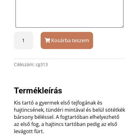
Ovális
Kosárba teszem
ezüstözött
baba
fogtartó
és
Cikkszám:
cg313
hajtincs
tartó
gravírozással
Termékleírás
mennyiség
Kis tartó a gyermek első tejfogának és
hajtincsének, tündéri mintával és belül sötétkék
bársony béléssel. A fogtartóban elhelyezhető
az első fog, a hajtincs tartóban pedig az első
levágott fürt.