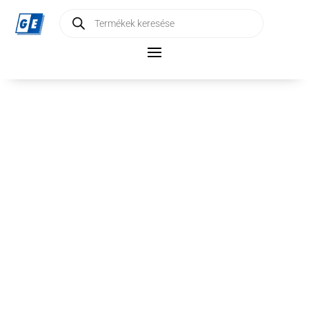
Products
search