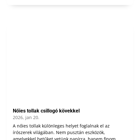
Nőies tollak csillogó kövekkel
2026, jan 20.
A nőies tollak különleges helyet foglalnak el az
írószerek világában. Nem pusztán eszközök,
amelyekkel betűket vetünk papírra, hanem finom