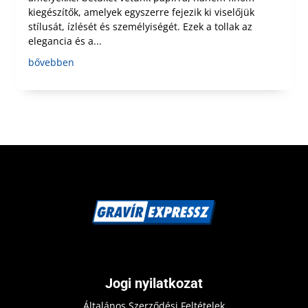
kiegészítők, amelyek egyszerre fejezik ki viselőjük
stílusát, ízlését és személyiségét. Ezek a tollak az
elegancia és a...
bővebben
Jogi nyilatkozat
Általános Szerződési Feltételek