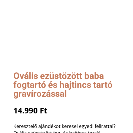
Ovális ezüstözött baba
fogtartó és hajtincs tartó
gravírozással
14.990
Ft
Keresztelő ajándékot keresel egyedi felirattal?
Ovális ezüstözött fog- és hajtincs tartó!