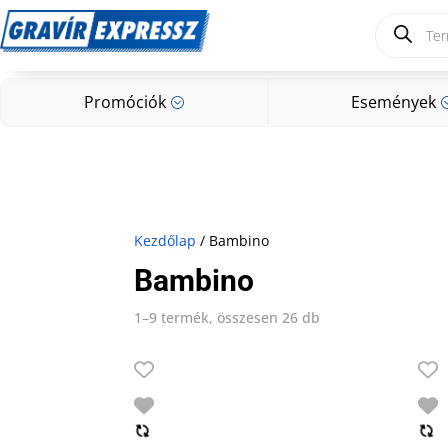
Products
search
Promóciók
Események
;
Promóciók
Események
;
Kezdőlap
/ Bambino
Bambino
1–9 termék, összesen 26 db