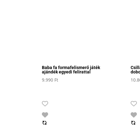
Baba fa formafelismerő játék
Csil
ajándék egyedi felirattal
dobo
9.990
Ft
10.