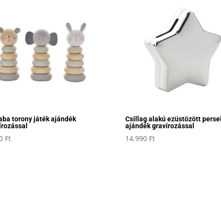
aba torony játék ajándék
Csillag alakú ezüstözött perse
írozással
ajándék gravírozással
00
Ft
14.990
Ft