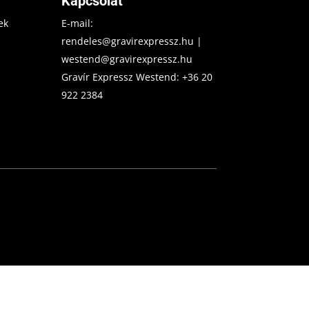
Kapcsolat
ek
E-mail:
rendeles@gravirexpressz.hu
|
westend@gravirexpressz.hu
Gravír Expressz Westend:
+36 20
922 2384