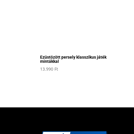
Ezüstözött persely klasszikus játék
mintákkal
13.990
Ft