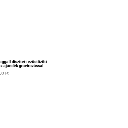
laggall díszített ezüstözött
z ajándék gravírozással
800
Ft