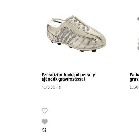
Ezüstözött focicipő persely
Fa b
ajándék gravírozással
grav
13.990
Ft
5.5