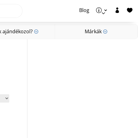
Blog
p


k ajándékozol?
Márkák
;
;
k ajándékozol?
Márkák
;
;