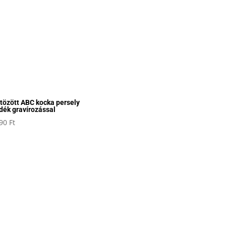
tözött ABC kocka persely
dék gravírozással
990
Ft