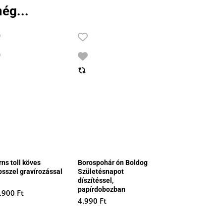
ég...
ns toll köves
Borospohár ón Boldog
psszel gravírozással
Születésnapot
díszítéssel,
papírdobozban
.900
Ft
4.990
Ft