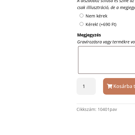
A díszdoboz stílusa és színe az
csak illlusztráció, de a megjeg
Nem kérek
Kérek!
(+
690
Ft
)
Megjegyzés
Gravírozásra vagy termékre v
Halszálka
Kosárba 
mintás
acél
pénzcsipesz
mennyiség
Cikkszám:
10401pav