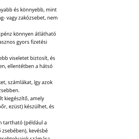
nyabb és könnyebb, mint
ág- vagy zakózsebet, nem
zpénz könnyen átlátható
sznos gyors fizetési
b viseletet biztosít, és
n, ellentétben a hátsó
et, számlákat, így azok
zsebben.
t kiegészítő, amely
r, ezüst) készülhet, és
 tartható (például a
ő zsebében), kevésbé
zsebtolvajok számára,