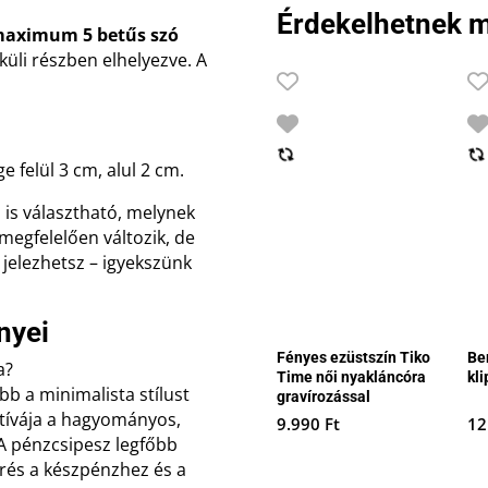
Érdekelhetnek m
maximum 5 betűs szó
küli részben elhelyezve. A
 felül 3 cm, alul 2 cm.
is választható, melynek
 megfelelően változik, de
jelezhetsz – igyekszünk
nyei
Fényes ezüstszín Tiko
Ber
a?
Time női nyakláncóra
kli
b a minimalista stílust
gravírozással
atívája a hagyományos,
9.990
Ft
12
A pénzcsipesz legfőbb
rés a készpénzhez és a