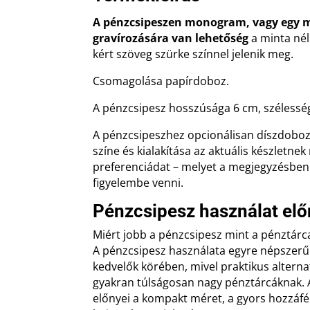
A pénzcsipeszen monogram, vagy egy 
gravírozására van lehetőség
a minta nél
kért szöveg szürke színnel jelenik meg.
Csomagolása papírdoboz.
A pénzcsipesz hosszúsága 6 cm, szélessége
A pénzcsipeszhez opcionálisan díszdoboz 
színe és kialakítása az aktuális készletnek
preferenciádat – melyet a megjegyzésben 
figyelembe venni.
Pénzcsipesz használat elő
Miért jobb a pénzcsipesz mint a pénztárc
A pénzcsipesz használata egyre népszerűb
kedvelők körében, mivel praktikus altern
gyakran túlságosan nagy pénztárcáknak. 
előnyei a kompakt méret, a gyors hozzáfé