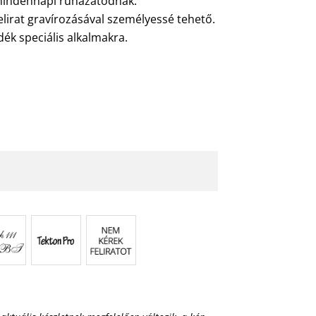
 mindennapi ruházatodnak.
lirat gravírozásával személyessé tehető.
dék speciális alkalmakra.