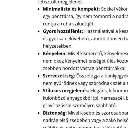
letisztult megjelenés.
Minimalista és kompakt:
Sokkal véko
egy pénztárca, így nem tömöríti a nadr
rontja a ruha sziluettjét.
Gyors hozzáférés:
Használatával a kés
és gyorsan elővehető, ami különösen ha
helyzetekben.
Kényelem:
Mivel kisméretű, kényelmeseb
nem okoz kényelmetlenséget ülés közbe
zsebben hordott vastag pénztárcákkal.
Szervezettség:
Összefogja a bankjegyek
nem gyűrődnek vagy szóródnak szét a 
Stílusos megjelenés:
Elegáns, kifinomul
különböző anyagokból (pl. nemesacél, bő
gravírozással személyre szabható.
Biztonság:
Mivel kisebb és szorosabban
nadrág első zsebében vagy a zakó bels
csábító és nehezebben hozzáférhető a 