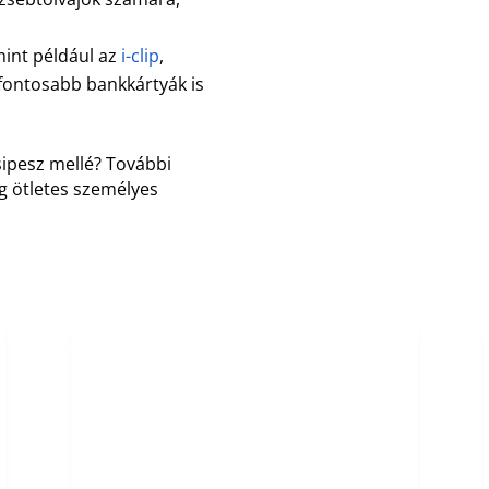
mint például az
i-clip
,
egfontosabb bankkártyák is
sipesz mellé? További
g ötletes személyes