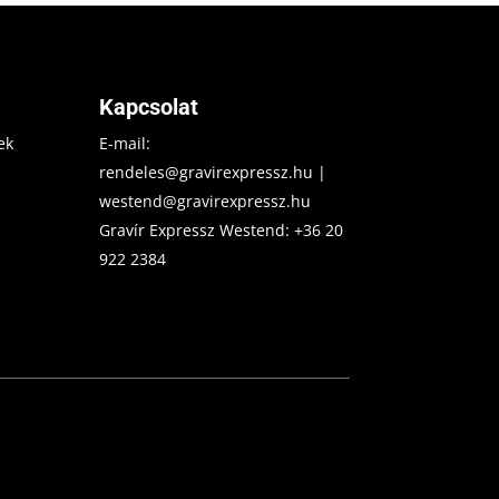
Kapcsolat
ek
E-mail:
rendeles@gravirexpressz.hu
|
westend@gravirexpressz.hu
Gravír Expressz Westend:
+36 20
922 2384