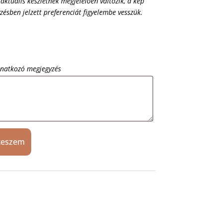
 aktuális készletnek megfelelően változik, a kép
yzésben jelzett preferenciát figyelembe vesszük.
onatkozó megjegyzés
teszem