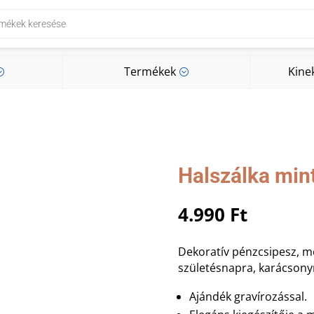
Termékek
Kine
;
;
Termékek
Kine
;
;
Halszálka min
4.990
Ft
Dekoratív pénzcsipesz, m
születésnapra, karácsonyr
Ajándék gravírozással.