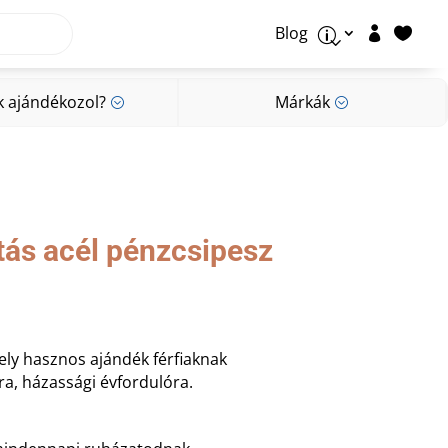
Blog


p
k ajándékozol?
Márkák
;
;
k ajándékozol?
Márkák
;
;
tás acél pénzcsipesz
ely hasznos ajándék férfiaknak
a, házassági évfordulóra.