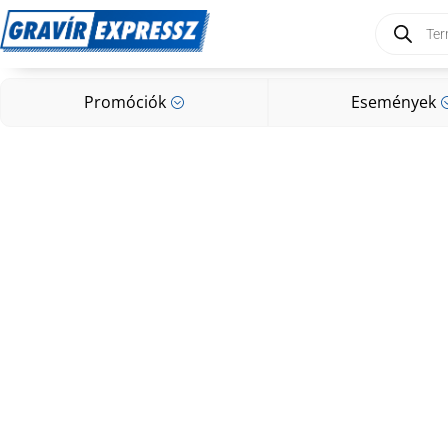
Products
search
Promóciók
Események
;
Promóciók
Események
;