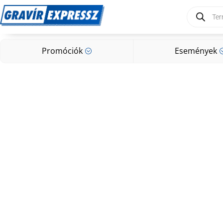
Products
search
Promóciók
Események
;
Promóciók
Események
;