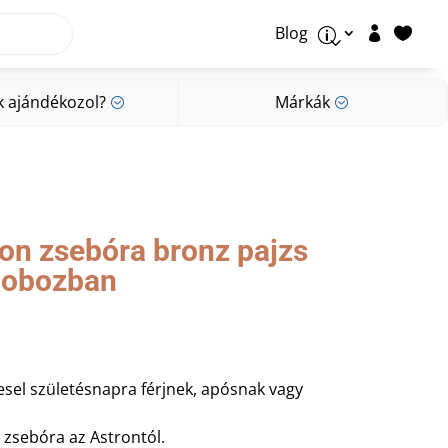
Blog


p
k ajándékozol?
Márkák
;
;
k ajándékozol?
Márkák
;
;
ron zsebóra bronz pajzs
dobozban
sel születésnapra férjnek, apósnak vagy
i zsebóra az Astrontól.