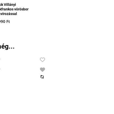
k Villányi
kfrankos vörösbor
avírozással
990
Ft
ég...