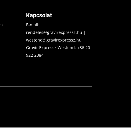
Kapcsolat
ek
E-mail:
rendeles@gravirexpressz.hu
|
westend@gravirexpressz.hu
Gravír Expressz Westend:
+36 20
922 2384