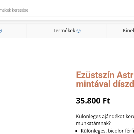
Termékek
Kine
;
;
Termékek
Kine
;
;
Ezüstszín Ast
mintával dísz
35.800
Ft
Különleges ajándékot kere
munkatársnak?
Különleges, bicolor férf