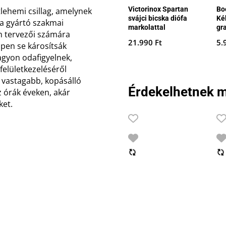
Victorinox Spartan
Boc
lehemi csillag, amelynek
svájci bicska diófa
Ké
 a gyártó szakmai
markolattal
gr
on tervezői számára
21.990
Ft
5.
pen se károsítsák
agyon odafigyelnek,
felületkezeléséről
s vastagabb, kopásálló
Érdekelhetnek m
z órák éveken, akár
ket.