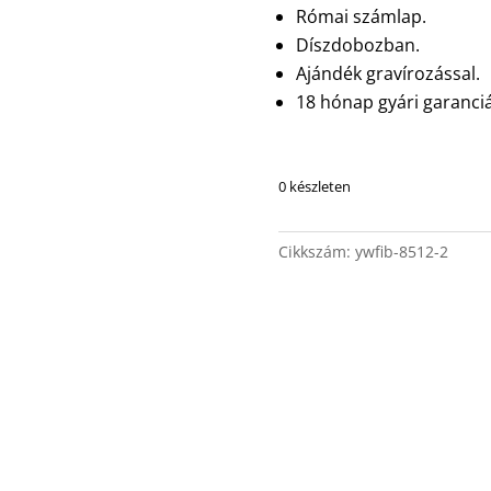
Római számlap.
Díszdobozban.
Ajándék gravírozással.
18 hónap gyári garanciá
0 készleten
Cikkszám:
ywfib-8512-2