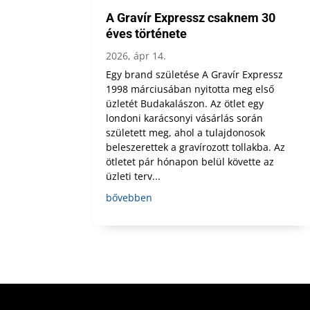
A Gravír Expressz csaknem 30
éves története
2026, ápr 14.
Egy brand születése A Gravír Expressz
1998 márciusában nyitotta meg első
üzletét Budakalászon. Az ötlet egy
londoni karácsonyi vásárlás során
született meg, ahol a tulajdonosok
beleszerettek a gravírozott tollakba. Az
ötletet pár hónapon belül követte az
üzleti terv...
bővebben