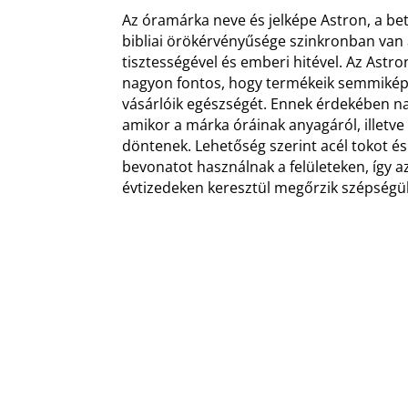
Az óramárka neve és jelképe Astron, a bet
bibliai örökérvényűsége szinkronban van
tisztességével és emberi hitével. Az Astr
nagyon fontos, hogy termékeik semmikép
vásárlóik egészségét. Ennek érdekében n
amikor a márka óráinak anyagáról, illetve 
döntenek. Lehetőség szerint acél tokot é
bevonatot használnak a felületeken, így a
évtizedeken keresztül megőrzik szépségü