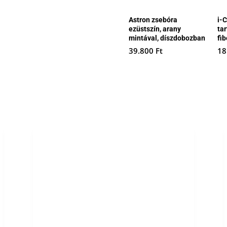
Astron zsebóra
i-
ezüstszín, arany
ta
mintával, díszdobozban
fib
39.800
Ft
18