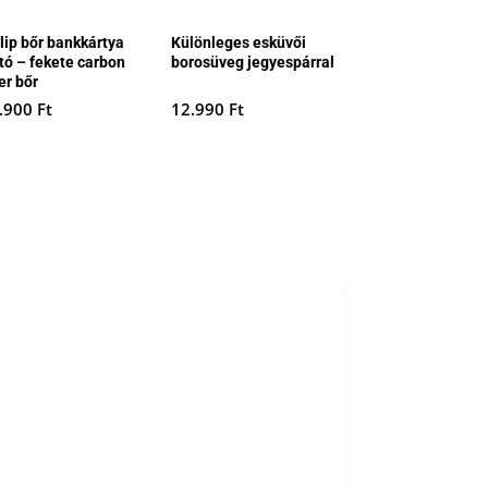
Clip bőr bankkártya
Különleges esküvői
rtó – fekete carbon
borosüveg jegyespárral
er bőr
.900
Ft
12.990
Ft