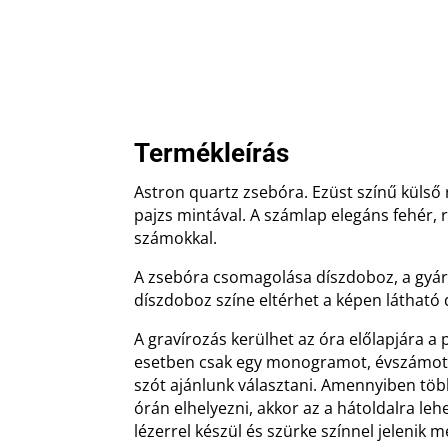
Termékleírás
Astron quartz zsebóra. Ezüst színű külső
pajzs mintával. A számlap elegáns fehér,
számokkal.
A zsebóra csomagolása díszdoboz, a gyárt
díszdoboz színe eltérhet a képen látható 
A gravírozás kerülhet az óra előlapjára a
esetben csak egy monogramot, évszámot v
szót ajánlunk választani. Amennyiben töb
órán elhelyezni, akkor az a hátoldalra leh
lézerrel készül és szürke színnel jelenik m