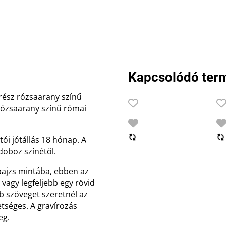
Kapcsolódó ter
 rész rózsaarany színű
 rózsaarany színű római
ói jótállás 18 hónap. A
doboz színétől.
 pajzs mintába, ebben az
agy legfeljebb egy rövid
b szöveget szeretnél az
etséges. A gravírozás
eg.