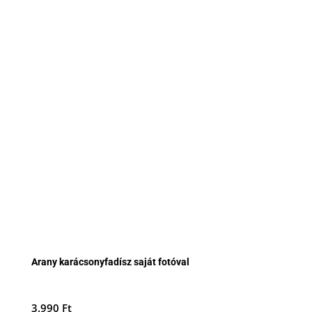
Arany karácsonyfadísz saját fotóval
3.990
Ft