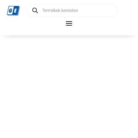
Products
search