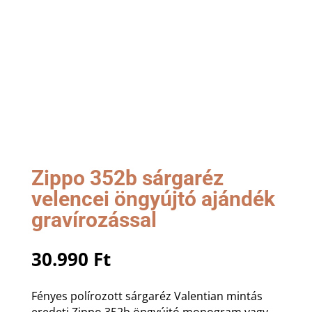
Zippo 352b sárgaréz
velencei öngyújtó ajándék
gravírozással
30.990
Ft
Fényes polírozott sárgaréz Valentian mintás
eredeti Zippo 352b öngyújtó monogram vagy