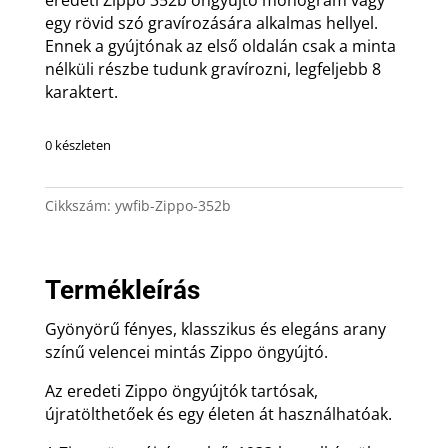
egy rövid szó gravírozására alkalmas hellyel.
Ennek a gyújtónak az első oldalán csak a minta
nélküli részbe tudunk gravírozni, legfeljebb 8
karaktert.
0 készleten
Cikkszám:
ywfib-Zippo-352b
Termékleírás
Gyönyörű fényes, klasszikus és elegáns arany
színű velencei mintás Zippo öngyújtó.
Az eredeti Zippo öngyújtók tartósak,
újratölthetőek és egy életen át használhatóak.