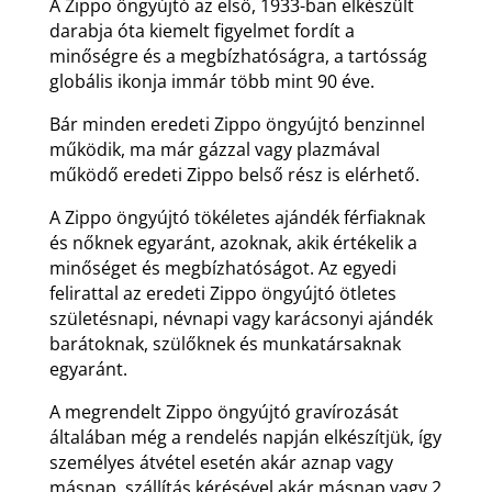
A Zippo öngyújtó az első, 1933-ban elkészült
darabja óta kiemelt figyelmet fordít a
minőségre és a megbízhatóságra, a tartósság
globális ikonja immár több mint 90 éve.
Bár minden eredeti Zippo öngyújtó benzinnel
működik, ma már gázzal vagy plazmával
működő eredeti Zippo belső rész is elérhető.
A Zippo öngyújtó tökéletes ajándék férfiaknak
és nőknek egyaránt, azoknak, akik értékelik a
minőséget és megbízhatóságot. Az egyedi
felirattal az eredeti Zippo öngyújtó ötletes
születésnapi, névnapi vagy karácsonyi ajándék
barátoknak, szülőknek és munkatársaknak
egyaránt.
A megrendelt Zippo öngyújtó gravírozását
általában még a rendelés napján elkészítjük, így
személyes átvétel esetén akár aznap vagy
másnap, szállítás kérésével akár másnap vagy 2