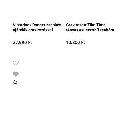
Victorinox Ranger zsebkés
Gravírozott Tiko Time
ajándék gravírozással
fényes ezüstszínű zsebóra
27.990
Ft
10.800
Ft