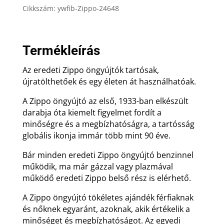
Cikkszám:
ywfib-Zippo-24648
ajándék
gravírozással
mennyiség
Termékleírás
Az eredeti Zippo öngyújtók tartósak,
újratölthetőek és egy életen át használhatóak.
A Zippo öngyújtó az első, 1933-ban elkészült
darabja óta kiemelt figyelmet fordít a
minőségre és a megbízhatóságra, a tartósság
globális ikonja immár több mint 90 éve.
Bár minden eredeti Zippo öngyújtó benzinnel
működik, ma már gázzal vagy plazmával
működő eredeti Zippo belső rész is elérhető.
A Zippo öngyújtó tökéletes ajándék férfiaknak
és nőknek egyaránt, azoknak, akik értékelik a
minőséget és megbízhatóságot. Az egyedi