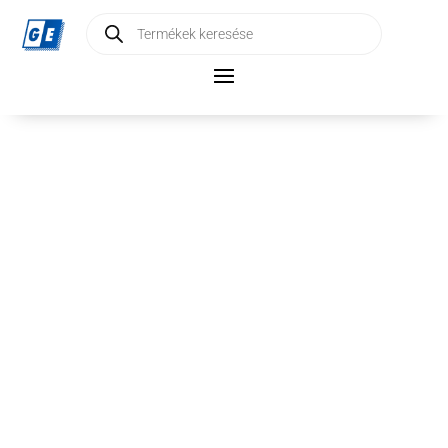
Products
search