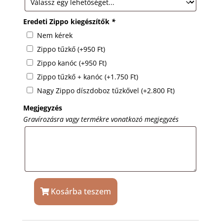
Eredeti Zippo kiegészítők
*
Nem kérek
Zippo tűzkő
(+
950
Ft
)
Zippo kanóc
(+
950
Ft
)
Zippo tűzkő + kanóc
(+
1.750
Ft
)
Nagy Zippo díszdoboz tűzkővel
(+
2.800
Ft
)
Megjegyzés
Gravírozásra vagy termékre vonatkozó megjegyzés
Kosárba teszem
Zippo
24648
öngyújtó