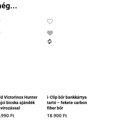
ég...
ld Victorinox Hunter
i-Clip bőr bankkártya
ájci bicska ajándék
tartó – fekete carbon
avírozással
fiber bőr
.990
Ft
18.900
Ft