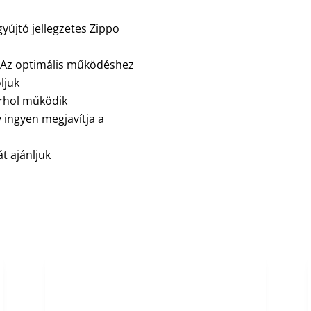
gyújtó jellegzetes Zippo
. Az optimális működéshez
ljuk
árhol működik
y ingyen megjavítja a
t ajánljuk