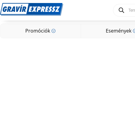
Products
search
Promóciók
Események
;
Promóciók
Események
;