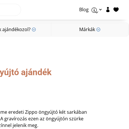
Blog


p
k ajándékozol?
Márkák
;
;
k ajándékozol?
Márkák
;
;
yújtó ajándék
ome eredeti Zippo öngyújtó két sarkában
. A gravírozás ezen az öngyújtón szürke
ínnel jelenik meg.