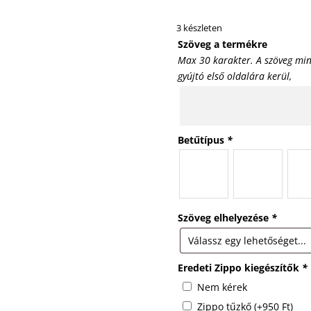
3 készleten
Szöveg a termékre
Max 30 karakter. A szöveg min
gyújtó első oldalára kerül,
Betűtípus
*
Szöveg elhelyezése
*
Eredeti Zippo kiegészítők
*
Nem kérek
Zippo tűzkő
(+
950
Ft
)