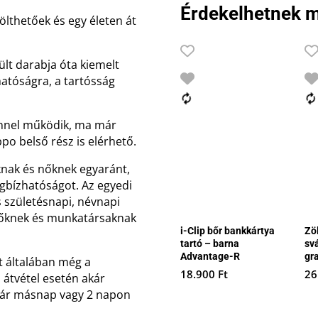
Érdekelhetnek m
ölthetőek és egy életen át
ült darabja óta kiemelt
hatóságra, a tartósság
innel működik, ma már
po belső rész is elérhető.
knak és nőknek egyaránt,
egbízhatóságot. Az egyedi
es születésnapi, névnapi
lőknek és munkatársaknak
i-Clip bőr bankkártya
Zö
tartó – barna
sv
Advantage-R
gr
t általában még a
18.900
Ft
26
 átvétel esetén akár
akár másnap vagy 2 napon