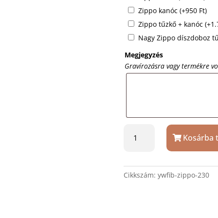
Zippo kanóc
(+
950
Ft
)
Zippo tűzkő + kanóc
(+
1
Nagy Zippo díszdoboz t
Megjegyzés
Gravírozásra vagy termékre v
Zippo
Kosárba 
230
öngyújtó
ajándék
gravírozással
Cikkszám:
ywfib-zippo-230
mennyiség