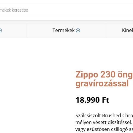
Termékek
Kine
;
;
Termékek
Kine
;
;
Zippo 230 öng
gravírozással
18.990
Ft
Szálcsiszolt Brushed Chr
mélyen vésett díszítéssel
vagy ezüstösen csillogó sz