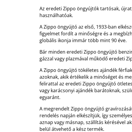
Az eredeti Zippo öngyújtók tartósak, újrat
használhatóak.
A Zippo öngyújtó az első, 1933-ban elkész
figyelmet fordít a minőségre és a megbíz
globális ikonja immár több mint 90 éve.
Bár minden eredeti Zippo öngyújtó benz
gázzal vagy plazmával működő eredeti Zip
A Zippo öngyújtó tökéletes ajándék férfia
azoknak, akik értékelik a minőséget és m
felirattal az eredeti Zippo öngyújtó ötlet
vagy karácsonyi ajándék barátoknak, szü
egyaránt.
A megrendelt Zippo öngyújtó gravírozásá
rendelés napján elkészítjük, így személyes
aznap vagy másnap, szállítás kérésével 
belül átvehető a kész termék.