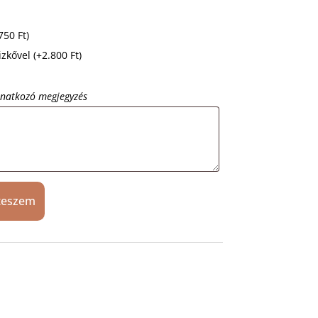
.750
Ft
)
űzkővel
(+
2.800
Ft
)
onatkozó megjegyzés
teszem