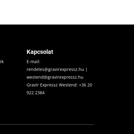
Kapcsolat
ek
E-mail:
rendeles@gravirexpressz.hu
|
westend@gravirexpressz.hu
Gravír Expressz Westend:
+36 20
922 2384