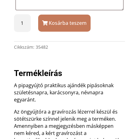
Royce
Kosárba teszem
fekete
pipagyújtó
ajándék
gravírozással
Cikkszám:
35482
mennyiség
Termékleírás
A pipagyújtó praktikus ajándék pipásoknak
születésnapra, karácsonyra, névnapra
egyaránt.
Az öngyújtóra a gravírozás lézerrel készül és
sötétszürke színnel jelenik meg a terméken.
Amennyiben a megjegyzésben másképpen
nem kéred, a kért gravírozást a