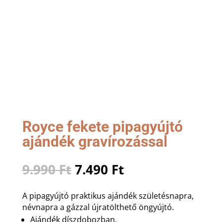
Royce fekete pipagyújtó
ajándék gravírozással
Original
Current
9.990
Ft
7.490
Ft
price
price
was:
is:
A pipagyújtó praktikus ajándék születésnapra,
9.990 Ft.
7.490 Ft.
névnapra a gázzal újratölthető öngyújtó.
Ajándék díszdobozban.