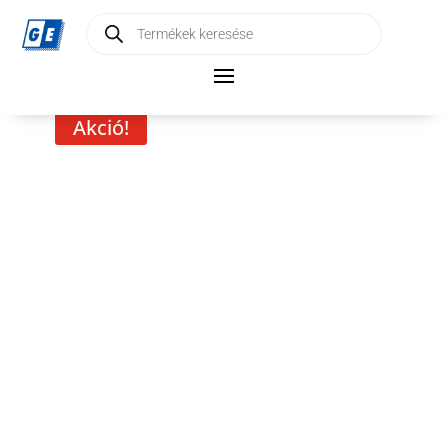
Products
search
Akció!