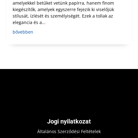
amelyekkel betűket vetünk papírra, hanem finom
kiegészítők, amelyek egyszerre fejezik ki viselőjük
stílusát, ízlését és személyiségét. Ezek a tollak az
elegancia és a...
bővebben
Jogi nyilatkozat
Általános Szerződési Feltételek