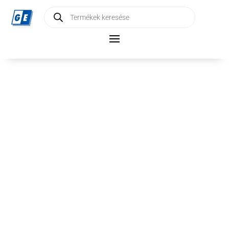
Products
search