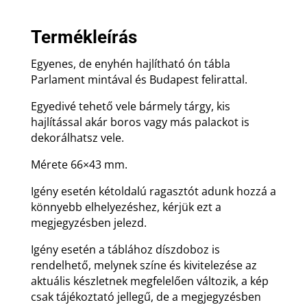
Budapest
felirattal
Termékleírás
mennyiség
Egyenes, de enyhén hajlítható ón tábla
Parlament mintával és Budapest felirattal.
Egyedivé tehető vele bármely tárgy, kis
hajlítással akár boros vagy más palackot is
dekorálhatsz vele.
Mérete 66×43 mm.
Igény esetén kétoldalú ragasztót adunk hozzá a
könnyebb elhelyezéshez, kérjük ezt a
megjegyzésben jelezd.
Igény esetén a táblához díszdoboz is
rendelhető, melynek színe és kivitelezése az
aktuális készletnek megfelelően változik, a kép
csak tájékoztató jellegű, de a megjegyzésben