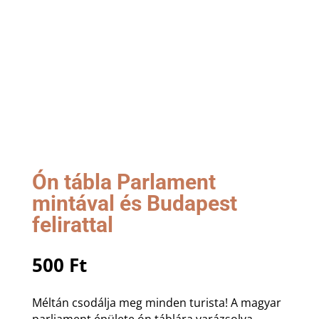
Ón tábla Parlament
mintával és Budapest
felirattal
500
Ft
Méltán csodálja meg minden turista! A magyar
parliament épülete ón táblára varázsolva