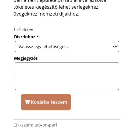
tökéletes kiegészítő lehet serlegekhez,
üvegekhez, nemzeti díjakhoz.
1 készleten
Díszdoboz
*
Megjegyzés
Kosárba teszem
Ón
tábla
Parlament
Cikkszám:
tab-on-parl
mintával
és