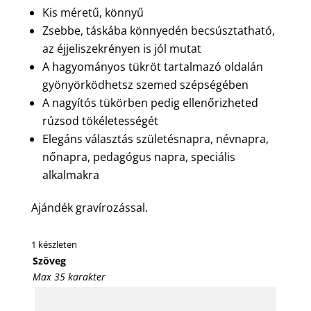
Kis méretű, könnyű
Zsebbe, táskába könnyedén becsúsztatható,
az éjjeliszekrényen is jól mutat
A hagyományos tükröt tartalmazó oldalán
gyönyörködhetsz szemed szépségében
A nagyítós tükörben pedig ellenőrizheted
rúzsod tökéletességét
Elegáns választás születésnapra, névnapra,
nőnapra, pedagógus napra, speciális
alkalmakra
Ajándék gravírozással.
1 készleten
Szöveg
Max 35 karakter