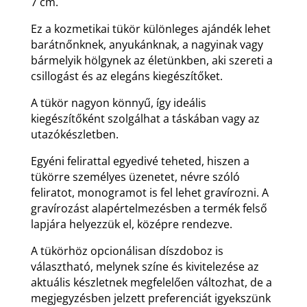
7 cm.
Ez a kozmetikai tükör különleges ajándék lehet
barátnőnknek, anyukánknak, a nagyinak vagy
bármelyik hölgynek az életünkben, aki szereti a
csillogást és az elegáns kiegészítőket.
A tükör nagyon könnyű, így ideális
kiegészítőként szolgálhat a táskában vagy az
utazókészletben.
Egyéni felirattal egyedivé teheted, hiszen a
tükörre személyes üzenetet, névre szóló
feliratot, monogramot is fel lehet gravírozni. A
gravírozást alapértelmezésben a termék felső
lapjára helyezzük el, középre rendezve.
A tükörhöz opcionálisan díszdoboz is
választható, melynek színe és kivitelezése az
aktuális készletnek megfelelően változhat, de a
megjegyzésben jelzett preferenciát igyekszünk