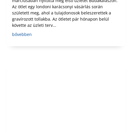
márciusában nyitotta meg első üzletét Budakalászon.
Az ötlet egy londoni karácsonyi vásárlás során
született meg, ahol a tulajdonosok beleszerettek a
gravírozott tollakba. Az ötletet pár hónapon belül
követte az üzleti terv...
bővebben