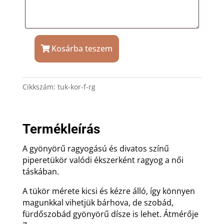
Kosárba teszem
Rosegold
kozmetikai
tükör
Cikkszám:
tuk-kor-f-rg
ajándék
gravírozással
mennyiség
Termékleírás
A gyönyörű ragyogású és divatos színű
piperetükör valódi ékszerként ragyog a női
táskában.
A tükör mérete kicsi és kézre álló, így könnyen
magunkkal vihetjük bárhova, de szobád,
fürdőszobád gyönyörű dísze is lehet. Átmérője