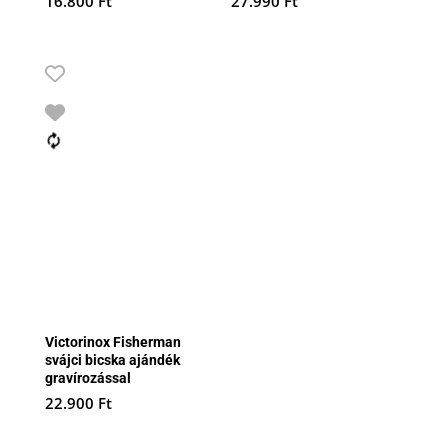
16.800
Ft
27.990
Ft
Victorinox Fisherman
svájci bicska ajándék
gravírozással
22.900
Ft