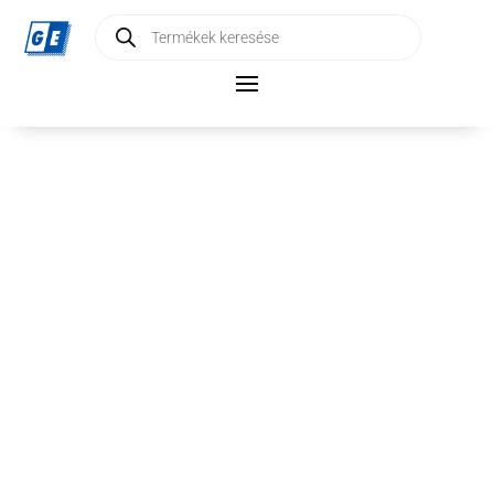
Products
search