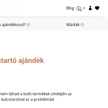
Blog


p
k ajándékozol?
Márkák
;
;
k ajándékozol?
Márkák
;
;
startó ajándék
 nem láttad a bolti termékek címkéjén az
tós kulcstartóval ez a problémád