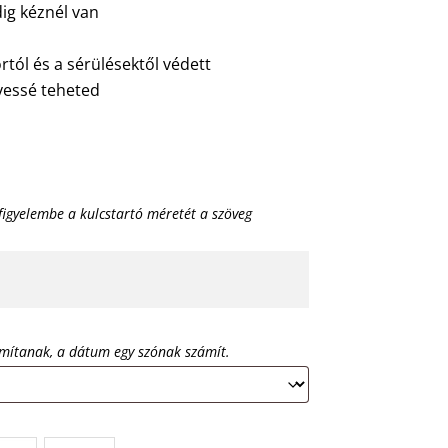
ig kéznél van
rtól és a sérülésektől védett
lyessé teheted
figyelembe a kulcstartó méretét a szöveg
mítanak, a dátum egy szónak számít.