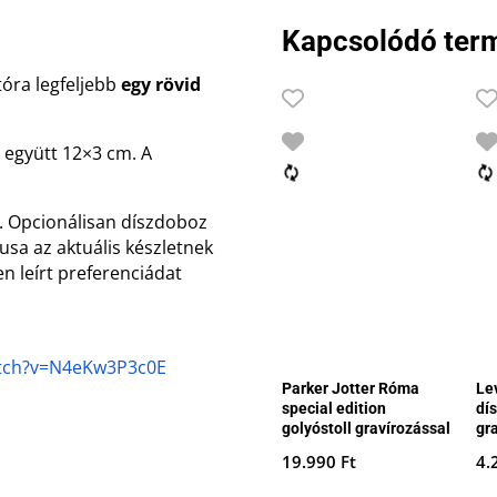
Kapcsolódó ter
tóra legfeljebb
egy rövid
l együtt 12×3 cm. A
. Opcionálisan díszdoboz
lusa az aktuális készletnek
n leírt preferenciádat
atch?v=N4eKw3P3c0E
Parker Jotter Róma
Le
special edition
dí
golyóstoll gravírozással
gr
19.990
Ft
4.