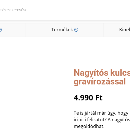
Termékek
Kine
;
;
Termékek
Kine
;
;
Nagyítós kulc
gravírozással
4.990
Ft
Te is jártál már úgy, hogy
icipici feliratot? A nagyí
megoldódhat.