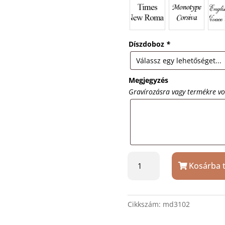
Díszdoboz
*
Megjegyzés
Gravírozásra vagy termékre v
Nagyítós
Kosárba 
kulcstartó
ajándék
gravírozással
mennyiség
Cikkszám:
md3102