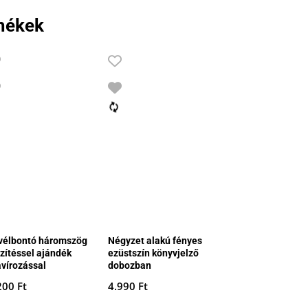
mékek
vélbontó háromszög
Négyzet alakú fényes
szítéssel ajándék
ezüstszín könyvjelző
avírozással
dobozban
200
Ft
4.990
Ft