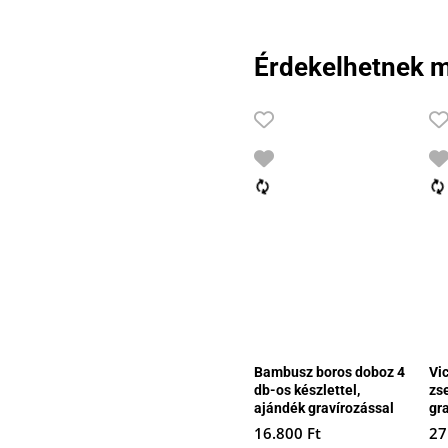
Érdekelhetnek m
Bambusz boros doboz 4
Vi
db-os készlettel,
zs
ajándék gravírozással
gr
16.800
Ft
27