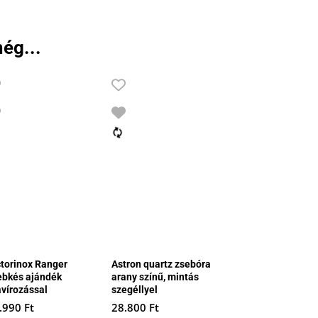
ég...
ctorinox Ranger
Astron quartz zsebóra
ebkés ajándék
arany színű, mintás
avírozással
szegéllyel
.990
Ft
28.800
Ft