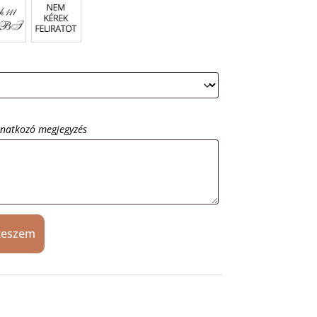
onatkozó megjegyzés
teszem