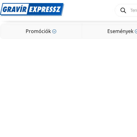
Products
search
Promóciók
Események
;
Promóciók
Események
;