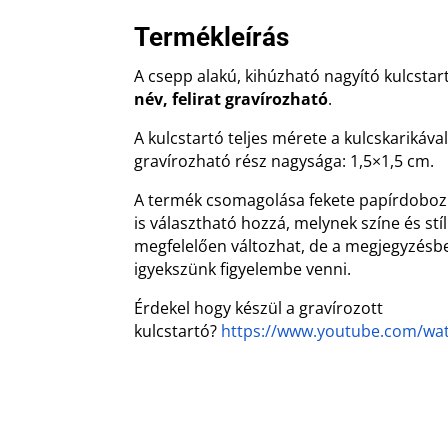
Termékleírás
A csepp alakú, kihúzható nagyító kulcstar
név, felirat gravírozható
.
A kulcstartó teljes mérete a kulcskarikáva
gravírozható rész nagysága: 1,5×1,5 cm.
A termék csomagolása fekete papírdoboz
is választható hozzá, melynek színe és stí
megfelelően változhat, de a megjegyzésbe
igyekszünk figyelembe venni.
Érdekel hogy készül a gravírozott
kulcstartó?
https://www.youtube.com/w