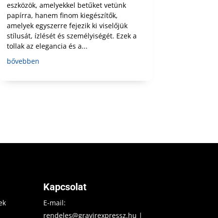
eszközök, amelyekkel betűket vetünk
papírra, hanem finom kiegészítők,
amelyek egyszerre fejezik ki viselőjük
stílusát, ízlését és személyiségét. Ezek a
tollak az elegancia és a...
bővebben
Kapcsolat
ek
E-mail:
rendeles@gravirexpressz.hu
|