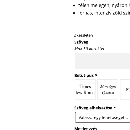
télen melegen, nyáron h
férfias, intenzív zöld szí
2 készleten
Szöveg
Max 30 karakter
Betűtípus
*
Szöveg elhelyezése
*
Megjegyzés