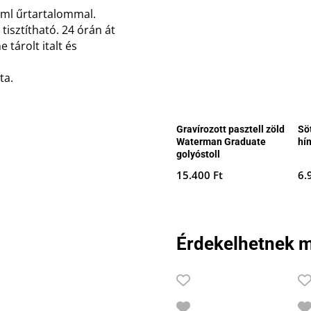
 ml űrtartalommal.
isztítható. 24 órán át
 tárolt italt és
ta.
Gravírozott pasztell zöld
Sö
Waterman Graduate
hí
golyóstoll
15.400
Ft
6.
Érdekelhetnek m