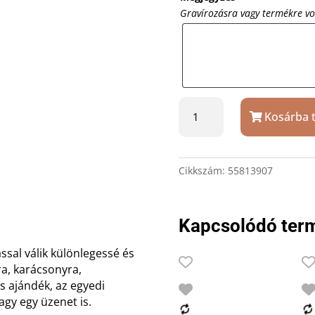
Gravírozásra vagy termékre v
Fekete
Kosárba 
Ars
Una
duplafalú
acél
Cikkszám:
55813907
kulacs
saját
felirattal
Kapcsolódó ter
mennyiség
ással válik különlegessé és
ra, karácsonyra,
s ajándék, az egyedi
vagy egy üzenet is.