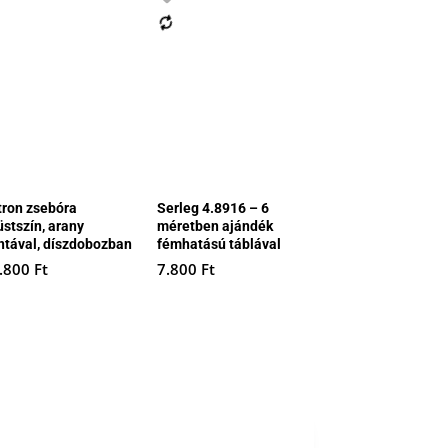
tron zsebóra
Serleg 4.8916 – 6
üstszín, arany
méretben ajándék
ntával, díszdobozban
fémhatású táblával
.800
Ft
7.800
Ft