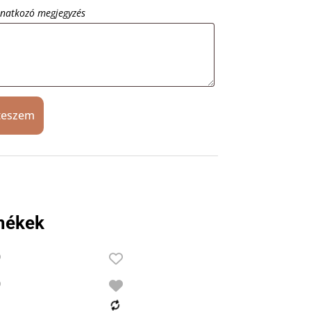
onatkozó megjegyzés
teszem
mékek