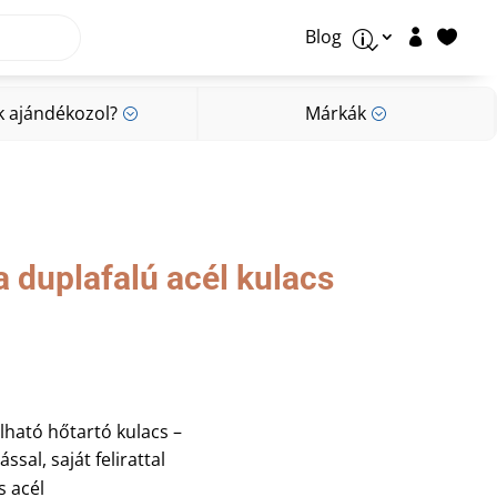
Blog


p
k ajándékozol?
Márkák
;
;
k ajándékozol?
Márkák
;
;
 duplafalú acél kulacs
lható hőtartó kulacs –
sal, saját felirattal
 acél