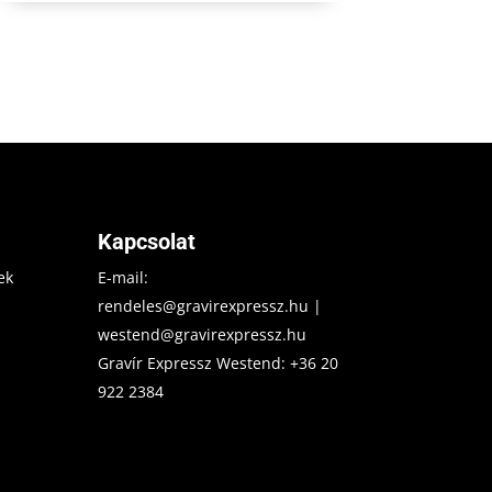
Kapcsolat
ek
E-mail:
rendeles@gravirexpressz.hu
|
westend@gravirexpressz.hu
Gravír Expressz Westend:
+36 20
922 2384