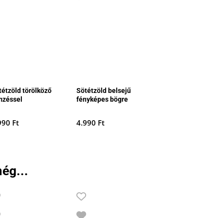
tétzöld törölköző
Sötétzöld belsejű
mzéssel
fényképes bögre
990
Ft
4.990
Ft
ég...