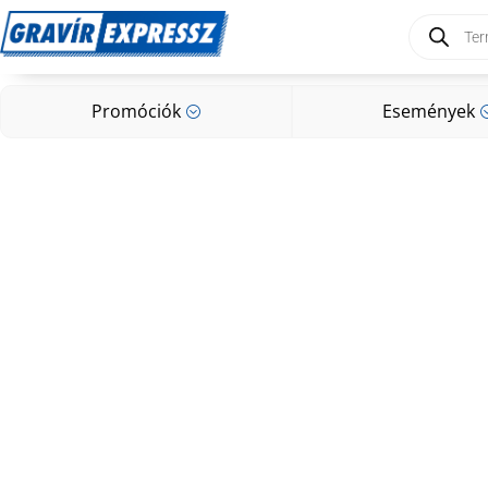
Products
search
Promóciók
Események
;
Promóciók
Események
;