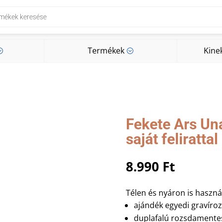
Termékek
Kine
;
;
Termékek
Kine
;
;
Fekete Ars Una
saját felirattal
8.990
Ft
Télen és nyáron is haszná
ajándék egyedi gravírozás
duplafalú rozsdamentes