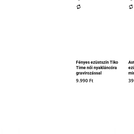
Fényes ezüstszín Tiko
As
Time női nyakláncóra
ez
gravírozással
mi
9.990
Ft
39