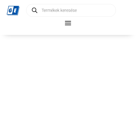
Products
search