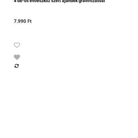
4 db-os evőeszköz szett ajándék gravírozással
7.990
Ft