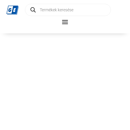
Products
search