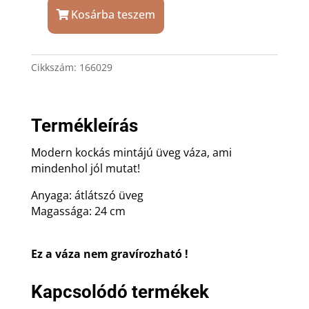
Kosárba teszem
Modern
kockás
üveg
Cikkszám:
166029
váza
mennyiség
Termékleírás
Modern kockás mintájú üveg váza, ami
mindenhol jól mutat!
Anyaga: átlátszó üveg
Magassága: 24 cm
Ez a váza nem gravírozható !
Kapcsolódó termékek