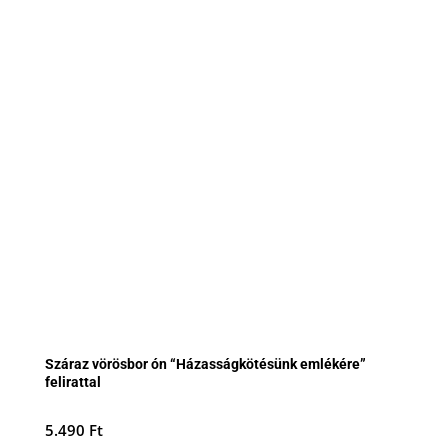
Száraz vörösbor ón “Házasságkötésünk emlékére”
felirattal
5.490
Ft