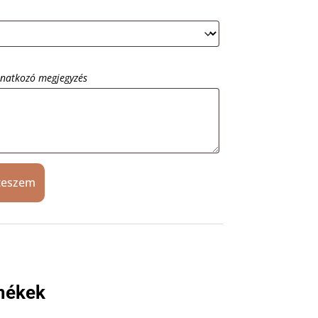
onatkozó megjegyzés
teszem
mékek