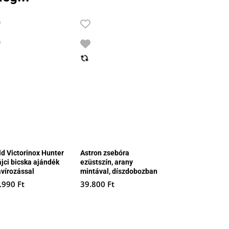
ld Victorinox Hunter
Astron zsebóra
ájci bicska ajándék
ezüstszín, arany
avírozással
mintával, díszdobozban
.990
Ft
39.800
Ft