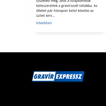
született meg, ahol a tulajdonosok
beleszerettek a gravírozott tollakba. Az
ötletet pár hónapon belül követte az
üzleti terv...
bővebben