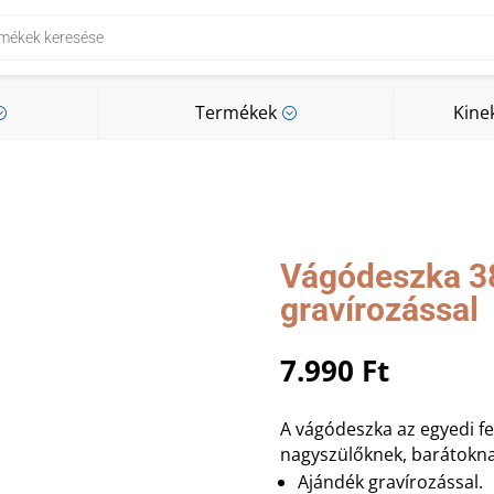
Termékek
Kine
;
;
Termékek
Kine
;
;
Vágódeszka 3
gravírozással
7.990
Ft
A vágódeszka az egyedi fel
nagyszülőknek, barátokna
Ajándék gravírozással.