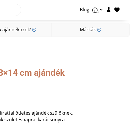
Blog


p
k ajándékozol?
Márkák
;
;
k ajándékozol?
Márkák
;
;
8×14 cm ajándék
irattal ötletes ajándék szülőknek,
k születésnapra, karácsonyra.