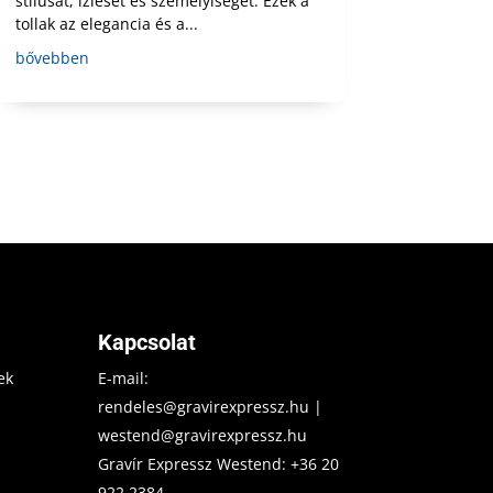
stílusát, ízlését és személyiségét. Ezek a
tollak az elegancia és a...
bővebben
Kapcsolat
ek
E-mail:
rendeles@gravirexpressz.hu
|
westend@gravirexpressz.hu
Gravír Expressz Westend:
+36 20
922 2384