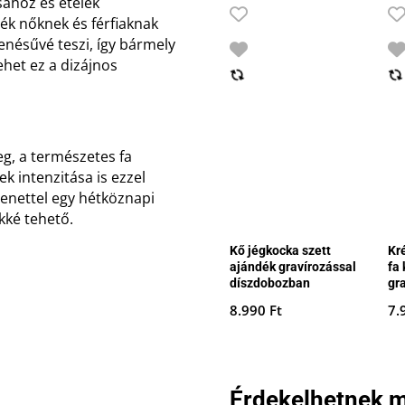
sához és ételek
ék nőknek és férfiaknak
nésűvé teszi, így bármely
ehet ez a dizájnos
eg, a természetes fa
k intenzitása is ezzel
enettel egy hétköznapi
kké tehető.
Kő jégkocka szett
Kr
ajándék gravírozással
fa
díszdobozban
gr
8.990
Ft
7.
Érdekelhetnek m