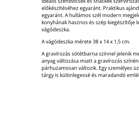
Ideális szendvicsek és snackek szervírozá
előkészítéséhez egyaránt. Praktikus ajánd
egyaránt. A hullámos szél modern megjele
konyhának hasznos és szép kiegészítője l
vágódeszka.
A vágódeszka mérete 38 x 14 x 1,5 cm.
A gravírozás sötétbarna színnel jelenik m
anyag változása miatt a gravírozás színéne
párhuzamosan változik. Egy személyes üz
tárgy is különlegessé és maradandó emlé