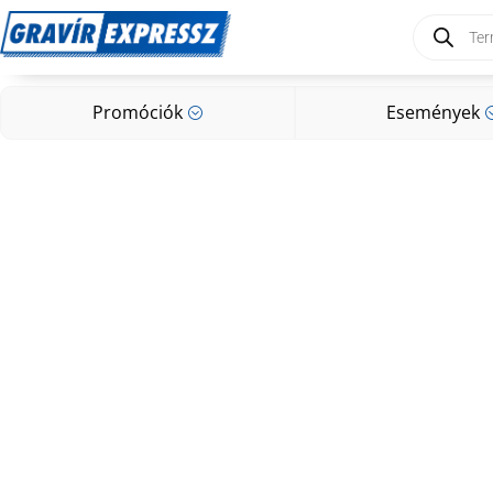
Products
search
Promóciók
Események
;
Promóciók
Események
;