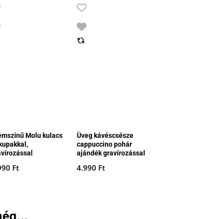
émszínű Molu kulacs
Üveg kávéscsésze
 kupakkal,
cappuccino pohár
avírozással
ajándék gravírozással
990
Ft
4.990
Ft
ég...