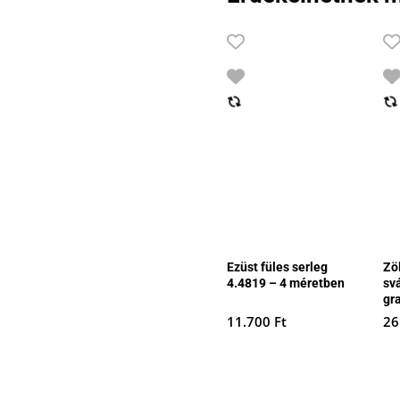
Ezüst füles serleg
Zö
4.4819 – 4 méretben
sv
gr
11.700
Ft
26