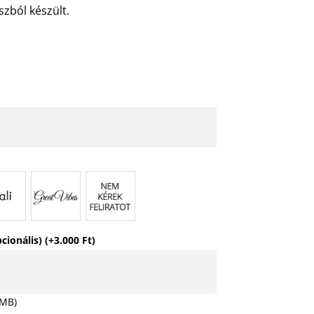
zból készült.
pcionális)
(+
3.000
Ft
)
 MB)