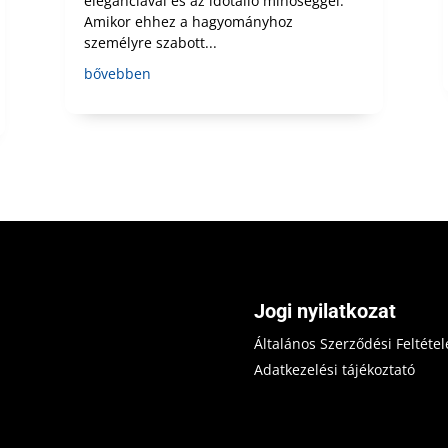
eleganciával és az időtálló minőséggel.
Amikor ehhez a hagyományhoz
személyre szabott...
bővebben
Jogi nyilatkozat
Általános Szerződési Feltétel
Adatkezelési tájékoztató