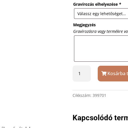
Gravírozás elhelyezése
*
Megjegyzés
Gravírozásra vagy termékre v
Vágódeszka
Kosárba 
38×14
cm
ajándék
gravírozással
Cikkszám:
399701
mennyiség
Kapcsolódó ter