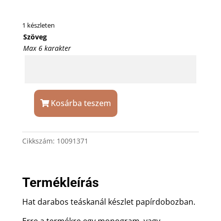
1 készleten
Szöveg
Max 6 karakter
Kosárba teszem
Teáskanál
készlet
ajándék
Cikkszám:
10091371
gravírozással
mennyiség
Termékleírás
Hat darabos teáskanál készlet papírdobozban.