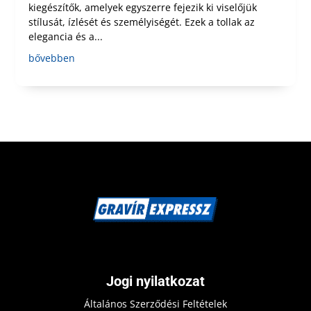
kiegészítők, amelyek egyszerre fejezik ki viselőjük
stílusát, ízlését és személyiségét. Ezek a tollak az
elegancia és a...
bővebben
Jogi nyilatkozat
Általános Szerződési Feltételek