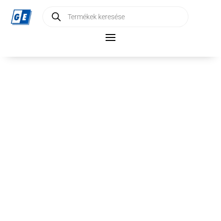
Products
search