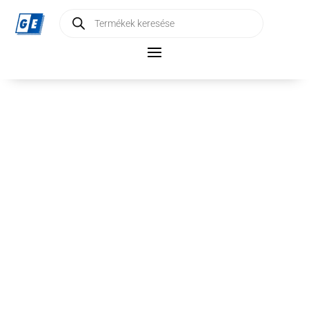
Products
search