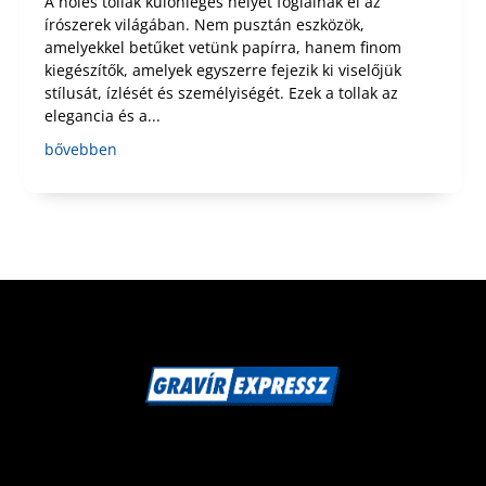
A nőies tollak különleges helyet foglalnak el az
írószerek világában. Nem pusztán eszközök,
amelyekkel betűket vetünk papírra, hanem finom
kiegészítők, amelyek egyszerre fejezik ki viselőjük
stílusát, ízlését és személyiségét. Ezek a tollak az
elegancia és a...
bővebben