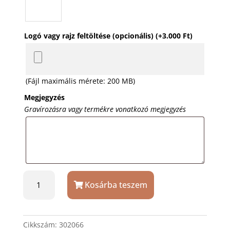
Logó vagy rajz feltöltése (opcionális)
(+
3.000
Ft
)
(Fájl maximális mérete: 200 MB)
Megjegyzés
Gravírozásra vagy termékre vonatkozó megjegyzés
Mosolygós
Kosárba teszem
fakanál
egyedi
felirattal
mennyiség
Cikkszám:
302066