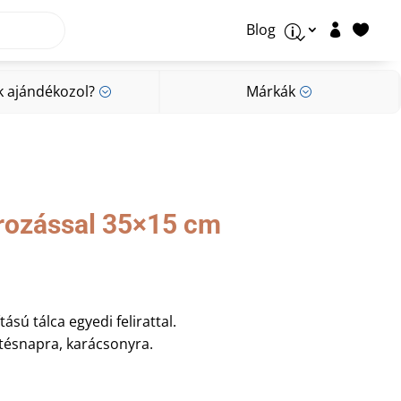
Blog


p
k ajándékozol?
Márkák
;
;
k ajándékozol?
Márkák
;
;
írozással 35×15 cm
ású tálca egyedi felirattal.
tésnapra, karácsonyra.