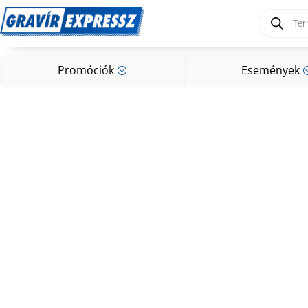
Products
search
Promóciók
Események
;
Promóciók
Események
;