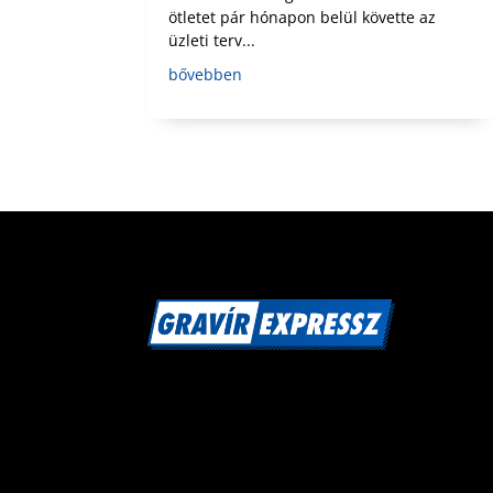
ötletet pár hónapon belül követte az
üzleti terv...
bővebben