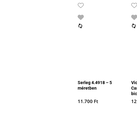
Serleg 4.4918 – 5
Vi
méretben
Ca
bi
11.700
Ft
12