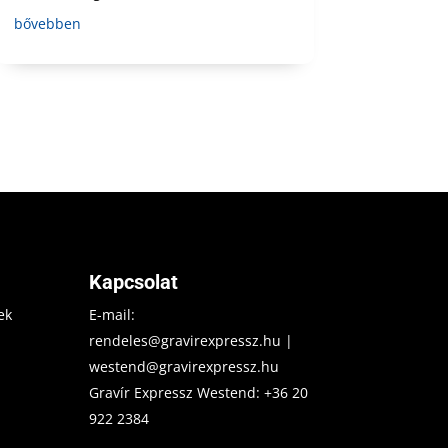
bővebben
Kapcsolat
ek
E-mail:
rendeles@gravirexpressz.hu
|
westend@gravirexpressz.hu
Gravír Expressz Westend:
+36 20
922 2384