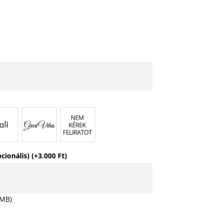
pcionális)
(+
3.000
Ft
)
 MB)