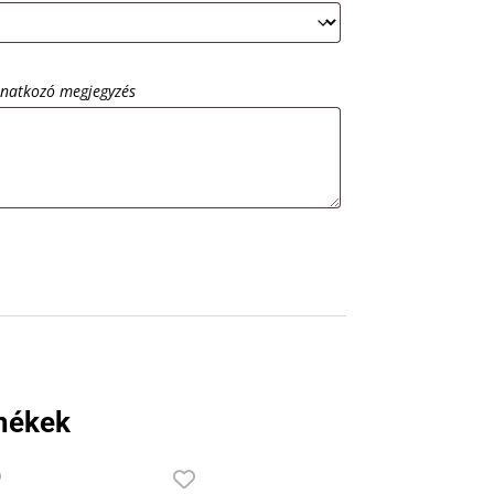
onatkozó megjegyzés
mékek