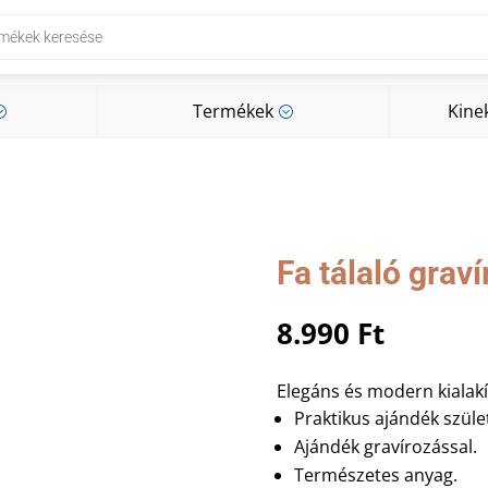
Termékek
Kine
;
;
Termékek
Kine
;
;
Fa tálaló grav
8.990
Ft
Elegáns és modern kialakít
Praktikus ajándék szüle
Ajándék gravírozással.
Természetes anyag.