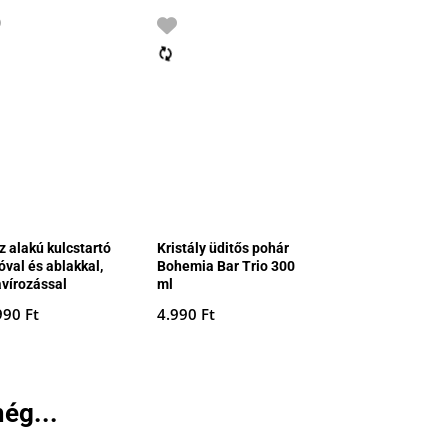
z alakú kulcstartó
Kristály üditős pohár
óval és ablakkal,
Bohemia Bar Trio 300
avírozással
ml
990
Ft
4.990
Ft
ég...