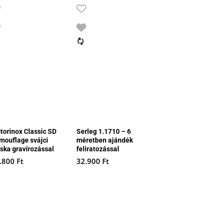
ctorinox Classic SD
Serleg 1.1710 – 6
mouflage svájci
méretben ajándék
cska gravírozással
feliratozással
.800
Ft
32.900
Ft