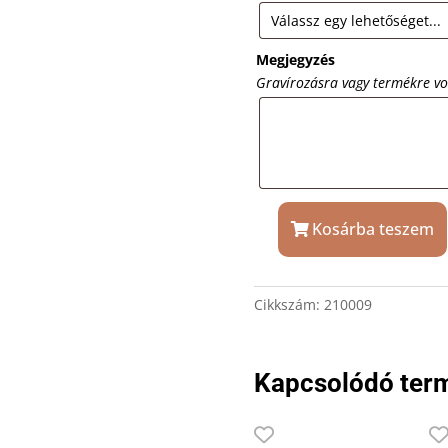
Megjegyzés
Gravírozásra vagy termékre v
Kosárba teszem
Fa
tálaló
gravírozással
Cikkszám:
210009
35×15
cm
mennyiség
Kapcsolódó ter