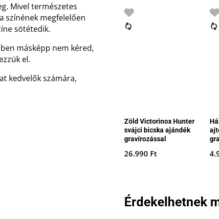
eg. Mivel természetes
a fa színének megfelelően
zíne sötétedik.
ésben másképp nem kéred,
ezzük el.
at kedvelők számára,
Zöld Victorinox Hunter
Há
svájci bicska ajándék
ajt
gravírozással
gr
26.990
Ft
4.
Érdekelhetnek m