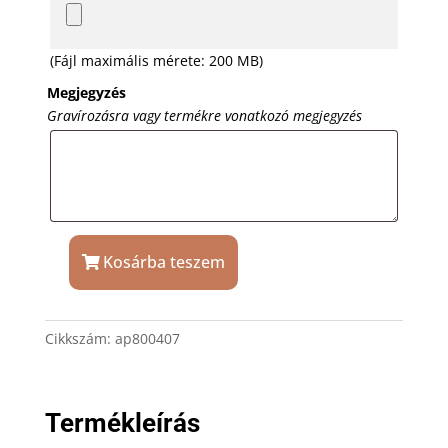
(Fájl maximális mérete: 200 MB)
Megjegyzés
Gravírozásra vagy termékre vonatkozó megjegyzés
Kosárba teszem
Boci
alakú
vágódeszka
Cikkszám:
ap800407
ajándék
gravírozással
mennyiség
Termékleírás