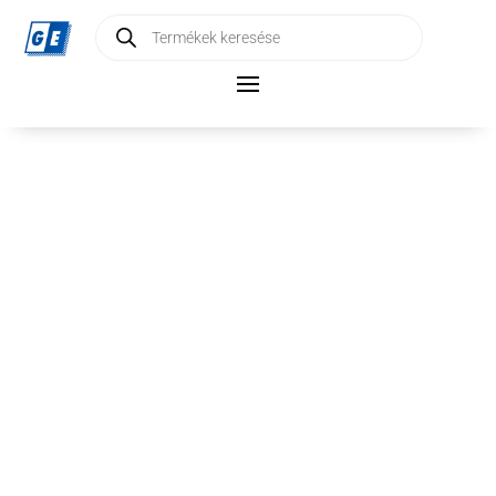
Products
search