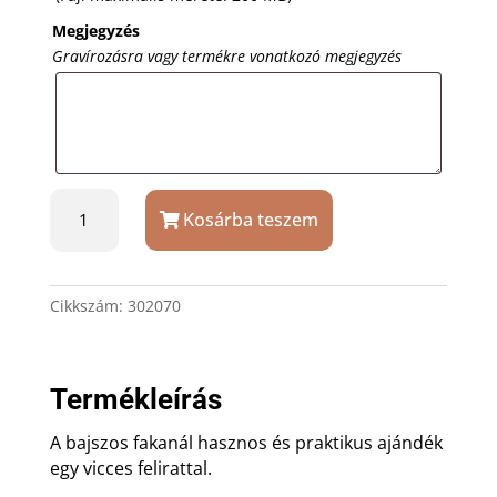
Megjegyzés
Gravírozásra vagy termékre vonatkozó megjegyzés
Bajszos
Kosárba teszem
fakanál
egyedi
felirattal
mennyiség
Cikkszám:
302070
Termékleírás
A bajszos fakanál hasznos és praktikus ajándék
egy vicces felirattal.