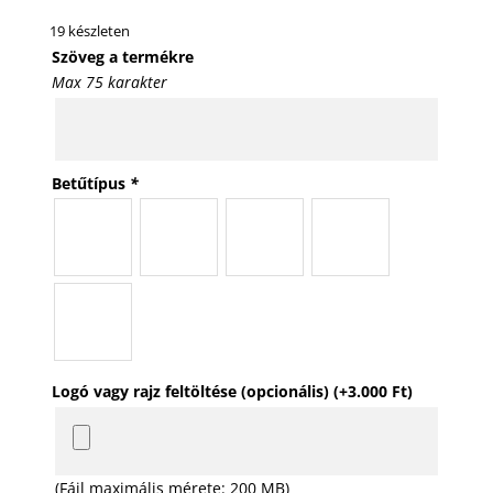
19 készleten
Szöveg a termékre
Max 75 karakter
Betűtípus
*
Logó vagy rajz feltöltése (opcionális)
(+
3.000
Ft
)
(Fájl maximális mérete: 200 MB)