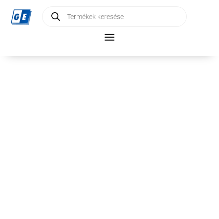
Products
search