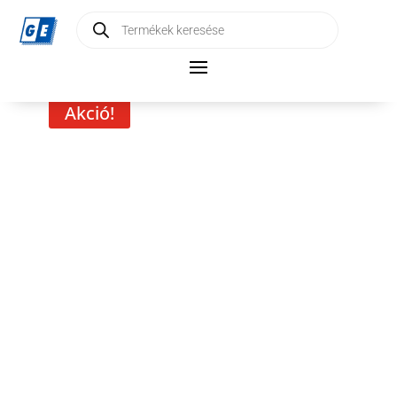
Products
search
Akció!