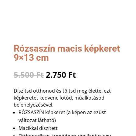
Rózsaszín macis képkeret
9×13 cm
Original
Current
5.500
Ft
2.750
Ft
price
price
was:
is:
Díszítsd otthonod és töltsd meg élettel ezt
5.500 Ft.
2.750 Ft.
képkeretet kedvenc fotód, műalkotásod
belehelyezésével.
RÓZSASZÍN képkeret (a képen az ezüst
változat látható)
Macikkal díszített