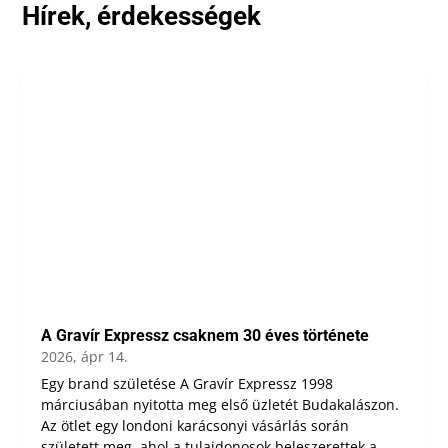
Hírek, érdekességek
A Gravír Expressz csaknem 30 éves története
2026, ápr 14.
Egy brand születése A Gravír Expressz 1998
márciusában nyitotta meg első üzletét Budakalászon.
Az ötlet egy londoni karácsonyi vásárlás során
született meg, ahol a tulajdonosok beleszerettek a