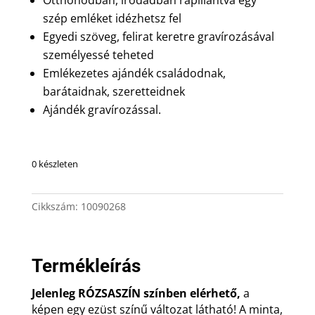
Otthonodban, irodádban rápillantva egy
szép emléket idézhetsz fel
Egyedi szöveg, felirat keretre gravírozásával
személyessé teheted
Emlékezetes ajándék családodnak,
barátaidnak, szeretteidnek
Ajándék gravírozással.
0 készleten
Cikkszám:
10090268
Termékleírás
Jelenleg RÓZSASZÍN színben elérhető,
a
képen egy ezüst színű változat látható! A minta,