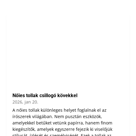
Nőies tollak csillogó kövekkel
2026, jan 20.
A nőies tollak különleges helyet foglalnak el az
írószerek világában. Nem pusztán eszközök,
amelyekkel betűket vetünk papírra, hanem finom
kiegészítők, amelyek egyszerre fejezik ki viselőjük
stílusát, ízlését és személyiségét. Ezek a tollak az