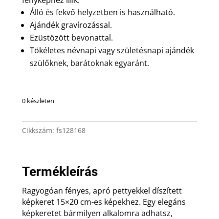
Álló és fekvő helyzetben is használható.
Ajándék gravírozással.
Ezüstözött bevonattal.
Tökéletes névnapi vagy születésnapi ajándék
szülőknek, barátoknak egyaránt.
0 készleten
Cikkszám:
fs128168
Termékleírás
Ragyogóan fényes, apró pettyekkel díszített
képkeret 15×20 cm-es képekhez. Egy elegáns
képkeretet bármilyen alkalomra adhatsz,