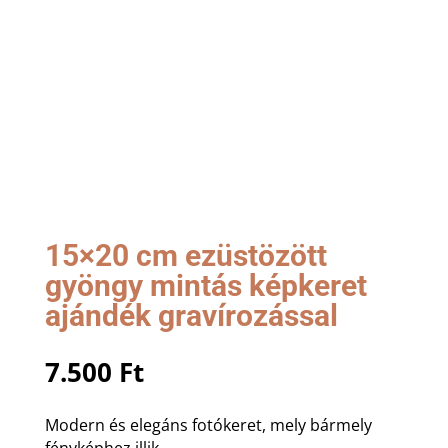
15×20 cm ezüstözött
gyöngy mintás képkeret
ajándék gravírozással
7.500
Ft
Modern és elegáns fotókeret, mely bármely
fényképhez illik.