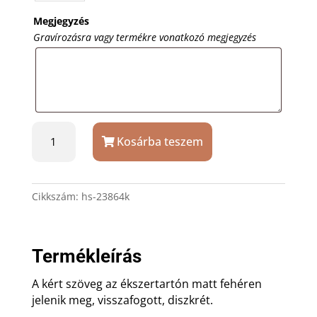
Megjegyzés
Gravírozásra vagy termékre vonatkozó megjegyzés
Lila
Kosárba teszem
szitakötős
és
virágos
üveg
Cikkszám:
hs-23864k
ékszertartó
mennyiség
Termékleírás
A kért szöveg az ékszertartón matt fehéren
jelenik meg, visszafogott, diszkrét.