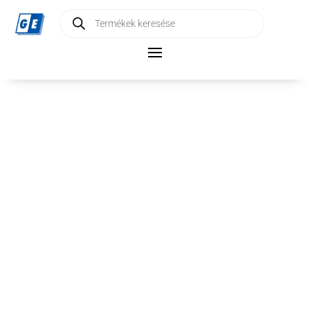
Products
search