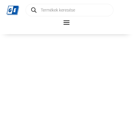
Products
search