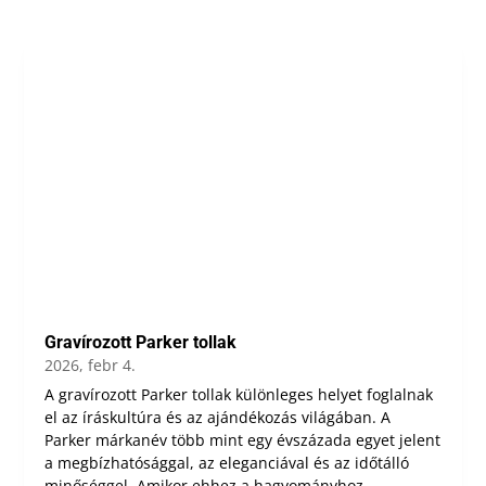
Gravírozott Parker tollak
2026, febr 4.
A gravírozott Parker tollak különleges helyet foglalnak
el az íráskultúra és az ajándékozás világában. A
Parker márkanév több mint egy évszázada egyet jelent
a megbízhatósággal, az eleganciával és az időtálló
minőséggel. Amikor ehhez a hagyományhoz