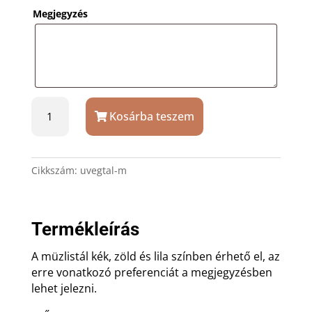
Megjegyzés
Müzlistál
Kosárba teszem
több
színben
ajándék
gravírozással
Cikkszám:
uvegtal-m
mennyiség
Termékleírás
A müzlistál kék, zöld és lila színben érhető el, az
erre vonatkozó preferenciát a megjegyzésben
lehet jelezni.