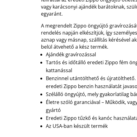
vagy karácsonyi ajándék barátoknak, szü
egyaránt.
A megrendelt Zippo öngyújtó gravírozásá
rendelés napján elkészítjük, így személyes
aznap vagy másnap, szállítás kérésével 
belül átvehető a kész termék.
Ajándék gravírozással
Tartós és időtálló eredeti Zippo fém ön
kattanással
Benzinnel utántölthető és újratölthető
eredeti Zippo benzin használatát javaso
Szélálló öngyújtó, mely gyakorlatilag b
Életre szóló garanciával – Működik, vag
gyártó
Eredeti Zippo tűzkő és kanóc használatá
Az USA-ban készült termék