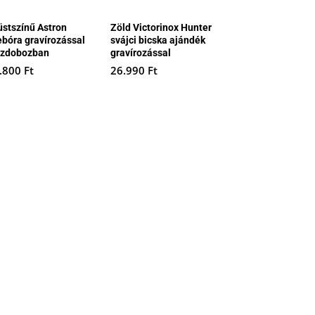
üstszínű Astron
Zöld Victorinox Hunter
ebóra gravírozással
svájci bicska ajándék
szdobozban
gravírozással
.800
Ft
26.990
Ft