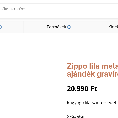
Termékek
Kine
;
;
Termékek
Kine
;
;
Zippo lila met
ajándék graví
20.990
Ft
Ragyogó lila színű eredeti
0 készleten