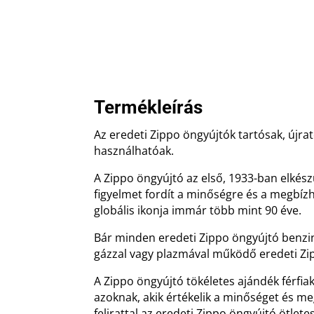
Termékleírás
Az eredeti Zippo öngyújtók tartósak, újrat
használhatóak.
A Zippo öngyújtó az első, 1933-ban elkész
figyelmet fordít a minőségre és a megbíz
globális ikonja immár több mint 90 éve.
Bár minden eredeti Zippo öngyújtó benz
gázzal vagy plazmával működő eredeti Zip
A Zippo öngyújtó tökéletes ajándék férfia
azoknak, akik értékelik a minőséget és m
felirattal az eredeti Zippo öngyújtó ötlet