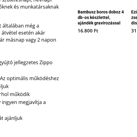
lőknek és munkatársaknak
Bambusz boros doboz 4
Ez
db-os készlettel,
zs
ajándék gravírozással
dí
t általában még a
16.800
Ft
31
 átvétel esetén akár
akár másnap vagy 2 napon
gyújtó jellegzetes Zippo
. Az optimális működéshez
ljuk
árhol működik
y ingyen megjavítja a
t ajánljuk