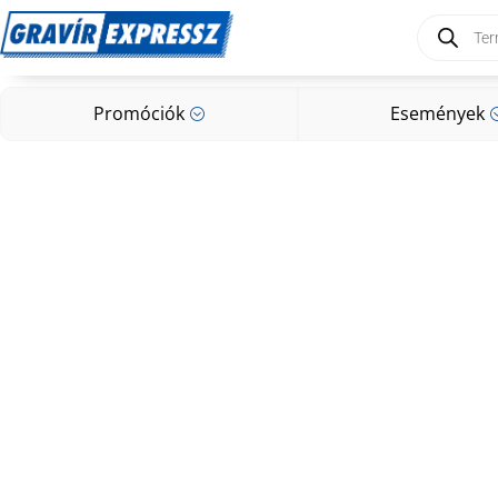
Products
search
Promóciók
Események
;
Promóciók
Események
;