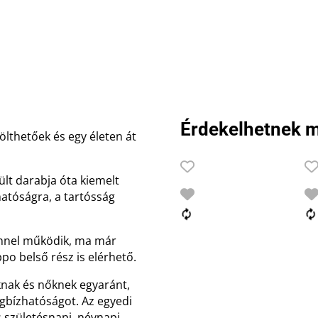
Érdekelhetnek m
ölthetőek és egy életen át
ült darabja óta kiemelt
hatóságra, a tartósság
innel működik, ma már
po belső rész is elérhető.
knak és nőknek egyaránt,
egbízhatóságot. Az egyedi
es születésnapi, névnapi