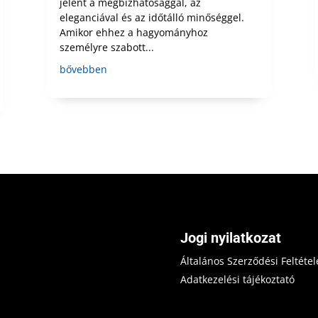
jelent a megbízhatósággal, az
eleganciával és az időtálló minőséggel.
Amikor ehhez a hagyományhoz
személyre szabott...
bővebben
Jogi nyilatkozat
Általános Szerződési Feltétel
Adatkezelési tájékoztató