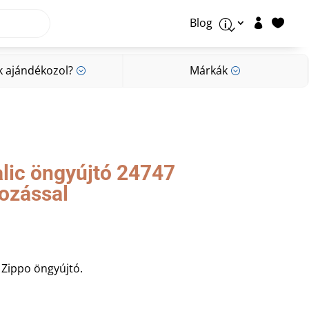
Blog


p
k ajándékozol?
Márkák
;
;
k ajándékozol?
Márkák
;
;
alic öngyújtó 24747
rozással
 Zippo öngyújtó.