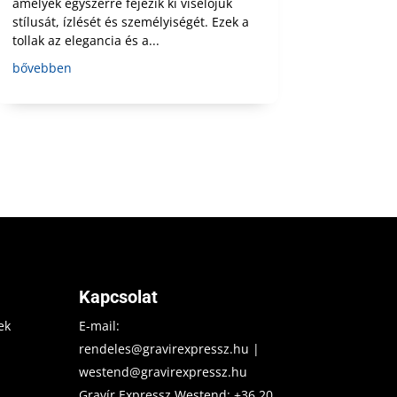
amelyek egyszerre fejezik ki viselőjük
stílusát, ízlését és személyiségét. Ezek a
tollak az elegancia és a...
bővebben
Kapcsolat
ek
E-mail:
rendeles@gravirexpressz.hu
|
westend@gravirexpressz.hu
Gravír Expressz Westend:
+36 20