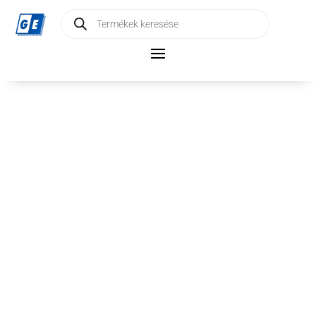
Products
search