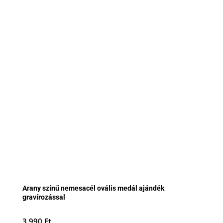
Arany színű nemesacél ovális medál ajándék
gravírozással
3.990
Ft