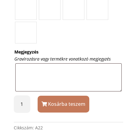
Megjegyzés
Gravírozásra vagy termékre vonatkozó megjegyzés
Lepkés
Kosárba teszem
fa
ékszerdoboz
ajándék
gravírozással
Cikkszám:
A22
mennyiség