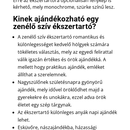
Erre az ékszertartóra opcionálisan fénykép is
kérhető, mely monochrome, szürke színű lesz.
Kinek ajándékozható egy
zenélő szív ékszertartó?
A zenélő szív ékszertartó romantikus és
különlegességet kedvelő hölgyek számára
tökéletes választás, mely az egyedi felirattal
válik igazán értékes és örök ajándékká. A
mellett hogy praktikus ajándék, emléket
állíthat a szerelemnek.
Nagyszülőnek születésnapra gyönyörű
ajándék, mely idővel öröklődhet majd a
gyerekekre és unokákra, ezzel adva örök
életet egy szép tárgynak.
Az ékszertartó különleges anyák napi ajándék
lehet.
Esküvőre, nászajándékba, házassági