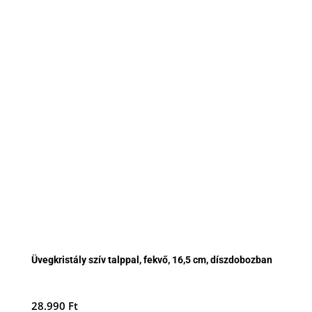
Üvegkristály szív talppal, fekvő, 16,5 cm, díszdobozban
28.990
Ft