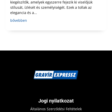
kiegészítők, amelyek egyszerre fejezik ki viselőjük
stílusát, ízlését és személyiségét. Ezek a tollak az
elegancia és a...
bővebben
Jogi nyilatkozat
Általános Szerződési Feltételek