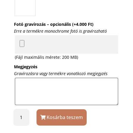
Fotó gravírozás – opcionális
(+
4.000
Ft
)
Erre a termékre monochrome fotó is gravírozható
(Fájl maximális mérete: 200 MB)
Megjegyzés
Gravírozásra vagy termékre vonatkozó megjegyzés
Ezüstözött
Kosárba teszem
zenélő
szív
ékszertartó