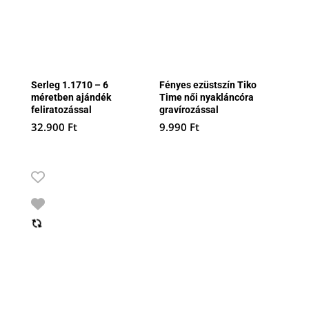
Serleg 1.1710 – 6
Fényes ezüstszín Tiko
méretben ajándék
Time női nyakláncóra
feliratozással
gravírozással
32.900
Ft
9.990
Ft