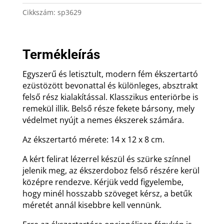
14
Cikkszám:
sp3629
x
12
cm
Termékleírás
mennyiség
Egyszerű és letisztult, modern fém ékszertartó
ezüstözött bevonattal és különleges, absztrakt
felső rész kialakítással. Klasszikus enteriörbe is
remekül illik. Belső része fekete bársony, mely
védelmet nyújt a nemes ékszerek számára.
Az ékszertartó mérete: 14 x 12 x 8 cm.
A kért felirat lézerrel készül és szürke színnel
jelenik meg, az ékszerdoboz felső részére kerül
középre rendezve. Kérjük vedd figyelembe,
hogy minél hosszabb szöveget kérsz, a betűk
méretét annál kisebbre kell vennünk.