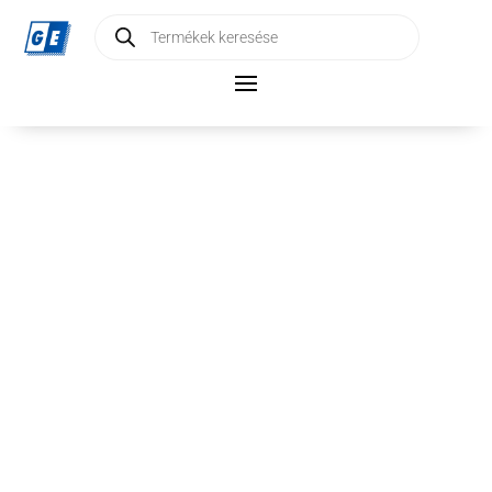
Products
search