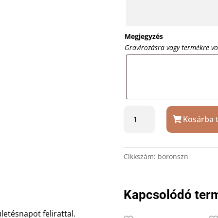
Megjegyzés
Gravírozásra vagy termékre v
Száraz
Kosárba 
vörösbor
ón
“Boldog
születésnapot”
Cikkszám:
boronszn
felirattal
mennyiség
Kapcsolódó ter
etésnapot felirattal.