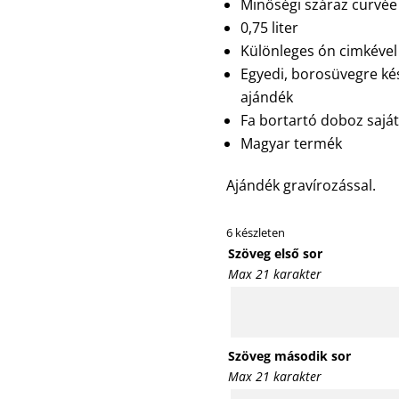
Minőségi száraz curvée
0,75 liter
Különleges ón cimkével
Egyedi, borosüvegre kész
ajándék
Fa bortartó doboz sajá
Magyar termék
Ajándék gravírozással.
6 készleten
Szöveg első sor
Max 21 karakter
Szöveg második sor
Max 21 karakter