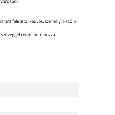
 vörösbor
ített felirattal kedves, személyre szóló
t szöveggel rendelhető hozzá