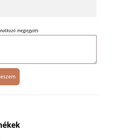
onatkozó megjegyzés
teszem
mékek