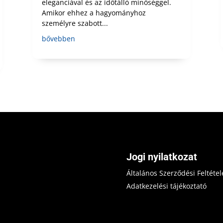
eleganciával és az időtálló minőséggel.
Amikor ehhez a hagyományhoz
személyre szabott...
bővebben
Jogi nyilatkozat
Általános Szerződési Feltétel
Adatkezelési tájékoztató