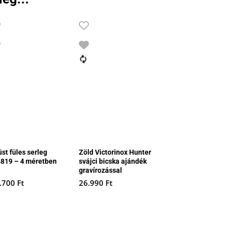
st füles serleg
Zöld Victorinox Hunter
4819 – 4 méretben
svájci bicska ajándék
gravírozással
.700
Ft
26.990
Ft