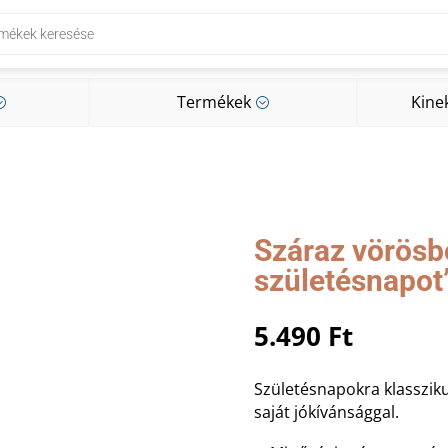
Termékek
Kine
;
;
Termékek
Kine
;
;
Száraz vörösb
születésnapot” 
5.490
Ft
Születésnapokra klassziku
saját jókívánsággal.