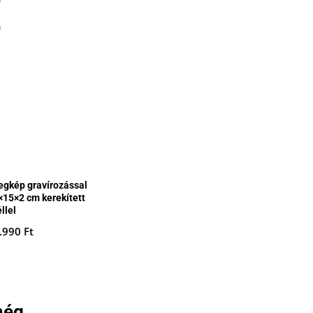
egkép gravírozással
×15×2 cm kerekített
llel
.990
Ft
ég...