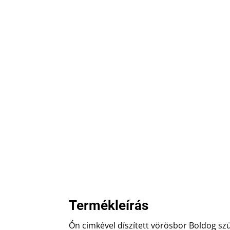
Termékleírás
Ón cimkével díszített vörösbor Boldog szül