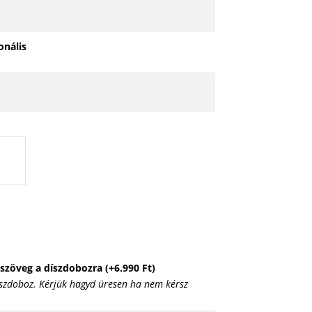
onális
 szöveg a díszdobozra
(+
6.990
Ft
)
íszdoboz. Kérjük hagyd üresen ha nem kérsz