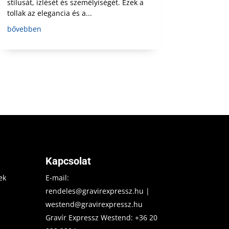
stílusát, ízlését és személyiségét. Ezek a
tollak az elegancia és a...
bővebben
Kapcsolat
ek
E-mail:
rendeles@gravirexpressz.hu
|
westend@gravirexpressz.hu
Gravír Expressz Westend:
+36 20