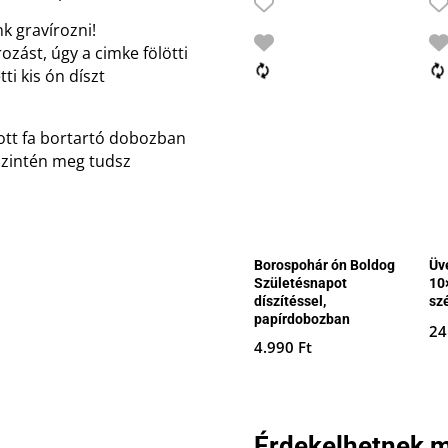
k gravírozni!
ozást, úgy a cimke fölötti
ti kis ón díszt
zott fa bortartó dobozban
szintén meg tudsz
Borospohár ón Boldog
Üv
Születésnapot
10
díszítéssel,
szé
papírdobozban
24
4.990
Ft
Érdekelhetnek m