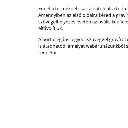
Ennél a terméknél csak a hátoldalra tudun
Amennyiben az első oldalra kéred a gravír
szövegelhelyezés esetén az ovális kép felet
eltávolítjuk.
A bort elegáns, egyedi szöveggel gravíro
is átadhatod, amelyet webáruházunkból 
rendelni.