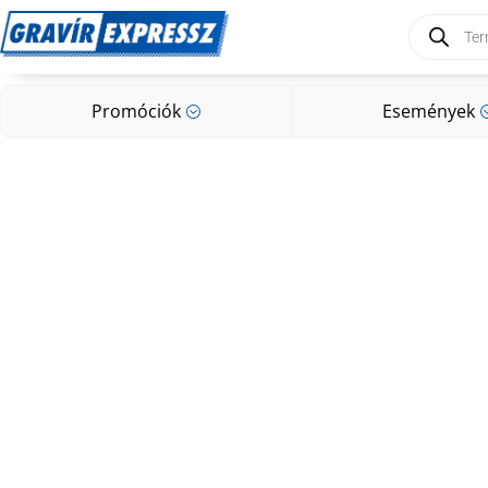
Products
search
Promóciók
Események
;
Promóciók
Események
;